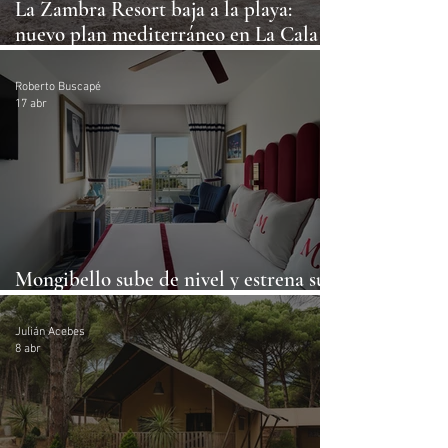
La Zambra Resort baja a la playa:
nuevo plan mediterráneo en La Cala
de Mijas
Roberto Buscapé
17 abr
Mongibello sube de nivel y estrena su
nueva etapa 5 estrellas
Julián Acebes
8 abr