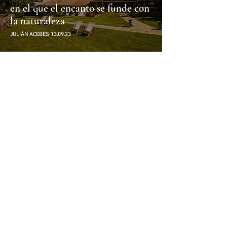
en el que el encanto se funde con
la naturaleza
JULIÁN ACEBES 13.09.23
Los mejores hoteles con piscina
para disfrutar a tope del verano –
Volumen 3: País Vasco
ROBERTO BUSCAPÉ 23.08.23
Avanti Lifestyle Hotel: un refugio