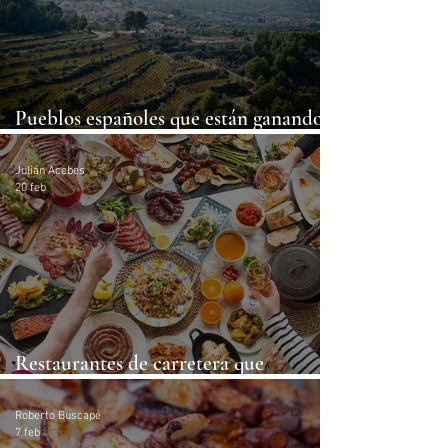
Pueblos españoles que están ganando
protagonismo gastronómico
Julián Acebes
20 feb
Restaurantes de carretera que
funcionan mejor que muchos urbanos
Roberto Buscapé
7 feb