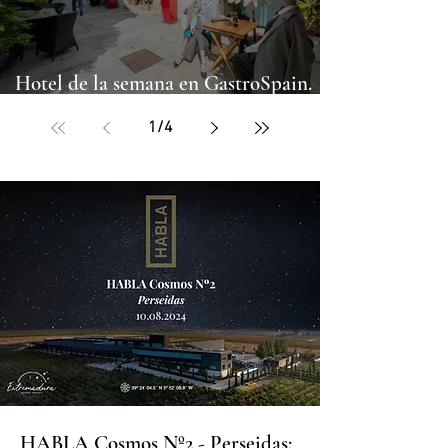
Hotel de la semana en GastroSpain.
2025/48: Pazo de Orbán
1
/
4
HABLA Cosmos Nº2 - Perseidas: