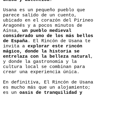
Usana es un pequeño pueblo que
parece salido de un cuento,
ubicado en el corazón del Pirineo
Aragonés y a pocos minutos de
Aínsa,
un pueblo medieval
considerado uno de los más bellos
de España
. El Rincón de Usana te
invita a
explorar este rincón
mágico, donde la historia se
entrelaza con la belleza natural
,
y donde la gastronomía y la
cultura local se combinan para
crear una experiencia única.
En definitiva, El Rincón de Usana
es mucho más que un alojamiento;
es un
oasis de tranquilidad y
belleza en el corazón de Huesca
.
Si buscas una escapada
gastronómica que te permita
desconectar del ajetreo y el
bullicio de la vida cotidiana,
este rincón mágico te espera con
los brazos abiertos.
Vive una
experiencia única
en este lugar