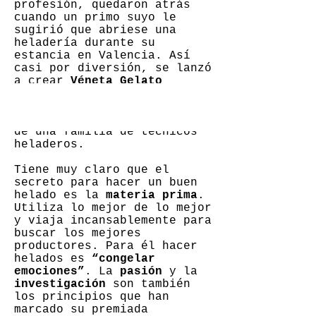
profesión, quedaron atrás
cuando un primo suyo le
sugirió que abriese una
heladería durante su
estancia en Valencia. Así
casi por diversión, se lanzó
a crear
Véneta Gelato
Italiano
, aunque también hay
que decir que tenía el
conocimiento, pues procede
de una familia de técnicos
heladeros.
Tiene muy claro que el
secreto para hacer un buen
helado es la
materia prima
.
Utiliza lo mejor de lo mejor
y viaja incansablemente para
buscar los mejores
productores. Para él hacer
helados es
“congelar
emociones”
. La
pasión
y la
investigación
son también
los principios que han
marcado su premiada