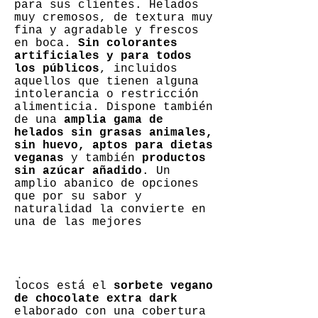
para sus clientes. Helados
muy cremosos, de textura muy
fina y agradable y frescos
en boca.
Sin colorantes
artificiales y para todos
los públicos
, incluidos
aquellos que tienen alguna
intolerancia o restricción
alimenticia. Dispone también
de una
amplia gama de
helados sin grasas animales,
sin huevo, aptos para dietas
veganas
y también
productos
sin azúcar añadido
. Un
amplio abanico de opciones
que por su sabor y
naturalidad la convierte en
una de las mejores
heladerías de Valencia.
Entre sus especialidades y
que a nosotros nos vuelve
locos está el
sorbete vegano
de chocolate extra dark
elaborado con una cobertura