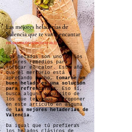
Las mejores heladerías de
Valencia que te van a encantar
EVA GARCINUÑO HERRERO 02.08.22
Los helados son uno de los
mejores remedios para
sofocar el calor. Este año
que el mercurio está
apretando mucho,
tomarse un
buen helado es una solución
para refrescarnos
. Eso sí,
busca alguno exquisito de
los que te vamos a proponer
en este artículo en alguna
de
las mejores heladerías de
Valencia
.
Da igual que tú prefieras
los helados clásicos de