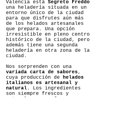
Valencia está
Segreto Freddo
una heladería situada en un
entorno único de la ciudad
para que disfrutes aún más
de los helados artesanales
que prepara. Una opción
irresistible en pleno centro
histórico de la ciudad, pero
además tiene una segunda
heladería en otra zona de la
ciudad.
Nos sorprenden con una
variada carta de sabores
,
cuya producción de
helados
italianos es artesanal y
natural
. Los ingredientes
son siempre frescos y
naturales para ofrecer a sus
clientes helados de máxima
calidad y frescura.
Recetas
propias,
elaboradas en su
obrador sin usar colorantes,
saborizantes ni
conservantes, 100% naturales