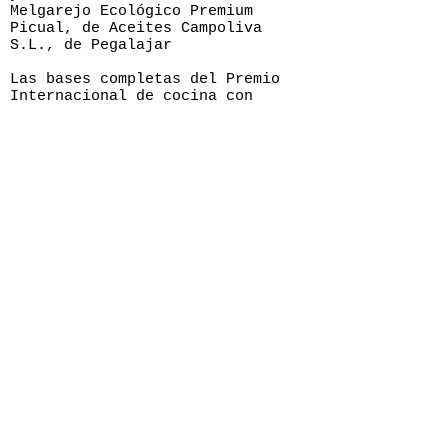
Melgarejo Ecológico Premium
Picual, de Aceites Campoliva
S.L., de Pegalajar
Las bases completas del Premio
Internacional de cocina con
Aceite de Oliva Virgen Extra
“Jaén Paraíso Interior” están
publicadas en la web de
Jaen
Paraíso Interior
y en el perfil
de Instagram @jaenseleccion.
dipujaen.es
< ANTERIOR
Las mejores heladerías de Valencia que te van a
encantar
GASTROSPAIN
Contacto:
SIGUIENTE >
redaccion@gastro-spain.com