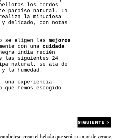
bellotas los cerdos
te paraíso natural. La
realiza la minuciosa
 y delicado, con notas
ro se eligen las
mejores
amente con una
cuidada
negra india recién
e las siguientes 24
ipa natural, se ata de
 y la humedad.
, una experiencia
o que hemos escogido
SIGUIENTE >
cambolesc crean el helado que será tu amor de verano