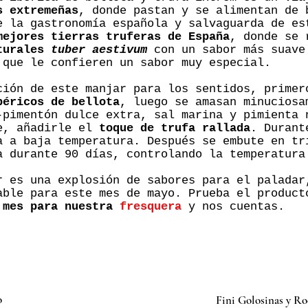
s extremeñas
, donde pastan y se alimentan de 
e la gastronomía española y salvaguarda de es
mejores tierras truferas de España
, donde se 
aturales
tuber aestivum
con un sabor más suave
 que le confieren un sabor muy especial.
ción de este manjar para los sentidos, prime
béricos de bellota
, luego se amasan minucios
pimentón dulce extra, sal marina y pimienta 
te, añadirle el
toque de trufa rallada
. Durant
a a baja temperatura. Después se embute en tr
a durante 90 días, controlando la temperatura
r es una explosión de sabores para el paladar
able para este mes de mayo. Prueba el product
 mes para nuestra
fresquera
y nos cuentas.
o
Fini Golosinas y Ro