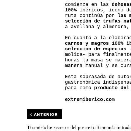
comienza en las
dehesa
100% ibéricos, icono d
ruta continúa por
las 
selección de trufas n
a avellana y almendra,
En cuanto a la elabora
carnes y magros 100% i
selección de especias
-
molida- para finalmen
horas la masa se macer
manera manual y se cur
Esta sobrasada de auto
gastronómica indispens
para como
producto del
extremiberico.com
< ANTERIOR
Tiramisú: los secretos del postre italiano más imitad