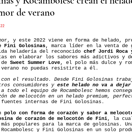
inas y Rocambolesc crean el helad
mor de verano
.22
mor, y este 2022 viene en forma de helado, pr
e Fini Golosinas
, marca líder en la venta de 
ida heladería del reconocido
chef Jordi Roca 
tas en elaborar los sabores más adictivos y d
e de
Sweet Summer Love
, el polo más dulce y ro
 verano no puedas resistirte a él.
 con el resultado. Desde Fini Golosinas traba
tros consumidores y
este helado no va a dejar
 a todo el equipo de Rocambolesc hemos conseg
zón de melocotón en un helado premium, perfec
 fuentes internas de Fini Golosinas.
un
polo con forma de corazón y sabor a melocot
osina de corazón de melocotón de Fini
, la cua
 más populares para la marca de golosinas. U
 Rocambolesc y Fini Golosinas en un solo prod