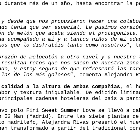
o durante más de un año, hasta encontrar la p
 y desde que nos propusieron hacer una colabo
ado tenía que ser especial. Le pusimos corazó
ón de melón que acaba siendo el protagonista,
ha acompañado a mí y a tantos niños de mi eda
mos que lo disfrutéis tanto como nosotros
”, t
orazón de melocotón a otro nivel y a nuestro 
 resultan retos que nos sacan de nuestra zona
ado, y estoy segura de que refrescará las tar
 las de los más golosos
”, comenta Alejandra R
 calidad a la altura de ambas compañías
, el h
abor y textura inigualable. De edición limita
principales cadenas hoteleras del país a part
evo polo Fini Sweet Summer Love se llevó a ca
o 52 Man (Madrid). Entre las siete plantas de
to madrileño, Alejandra Rivas presentó el nue
han transformado a partir del tradicional cor