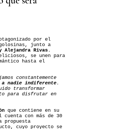
o que será
otagonizado por el
golosinas, junto a
y Alejandra Rivas
.
eliciosos, se unen para
mántico hasta el
jamos constantemente
 a nadie indiferente
.
uido transformar
to para disfrutar en
ón
que contiene en su
l cuenta con más de 30
na propuesta
ucto, cuyo proyecto se