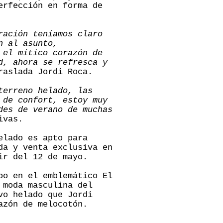
erfección en forma de
ración teníamos claro
n al asunto,
 el mítico corazón de
d, ahora se refresca y
raslada Jordi Roca.
terreno helado, las
 de confort, estoy muy
des de verano de muchas
ivas.
elado es apto para
da y venta exclusiva en
ir del 12 de mayo.
bo en el emblemático El
 moda masculina del
vo helado que Jordi
azón de melocotón.