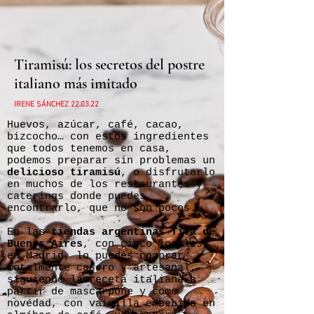
Tiramisú: los secretos del postre
italiano más imitado
IRENE SÁNCHEZ 22.03.22
Huevos, azúcar, café, cacao,
bizcocho… con estos ingredientes
que todos tenemos en casa,
podemos preparar sin problemas un
delicioso tiramisú
, o disfrutarlo
en muchos de los restaurantes y
caterings donde puedes
encontrarlo, que no son pocos.
En las
tiendas argentinas Tita de
Buenos Aires
, con cinco locales
en Madrid, lo puedes comprar
totalmente casero y artesanal,
siguiendo la receta italiana a
partir de mascarpone y como
novedad, con vainilla embebida en