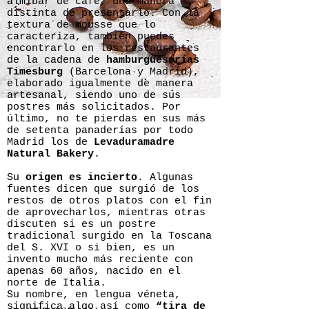
almíbar de café, una manera
distinta de presentarlo. Con la
textura de mousse que lo
caracteriza, también puedes
encontrarlo en los restaurantes
de la cadena de
hamburgueserías
Timesburg
(Barcelona y Madrid),
elaborado igualmente de manera
artesanal, siendo uno de sus
postres más solicitados. Por
último, no te pierdas en sus más
de setenta panaderías por todo
Madrid los de
Levaduramadre
Natural Bakery
.
Su
origen es incierto
. Algunas
fuentes dicen que surgió de los
restos de otros platos con el fin
de aprovecharlos, mientras otras
discuten si es un postre
tradicional surgido en la Toscana
del S. XVI o si bien, es un
invento mucho más reciente con
apenas 60 años, nacido en el
norte de Italia.
Su nombre, en lengua véneta,
significa algo así como
“tira de