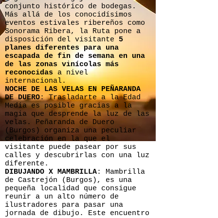
conjunto histórico de bodegas.
Más allá de los conocidísimos
eventos estivales ribereños como
Sonorama Ribera, la Ruta pone a
disposición del visitante
5
planes diferentes para una
escapada de fin de semana en una
de las zonas vinícolas más
reconocidas
a nivel
internacional.
NOCHE DE LAS VELAS EN PEÑARANDA
DE DUERO
: Trasladarte a la Edad
Media es posible gracias a la
magia que desprende la luz de las
velas. Peñaranda de Duero
(Burgos) organiza una peculiar
celebración en la que el
visitante puede pasear por sus
calles y descubrirlas con una luz
diferente.
DIBUJANDO X MAMBRILLA
: Mambrilla
de Castrejón (Burgos), es una
pequeña localidad que consigue
reunir a un alto número de
ilustradores para pasar una
jornada de dibujo. Este encuentro