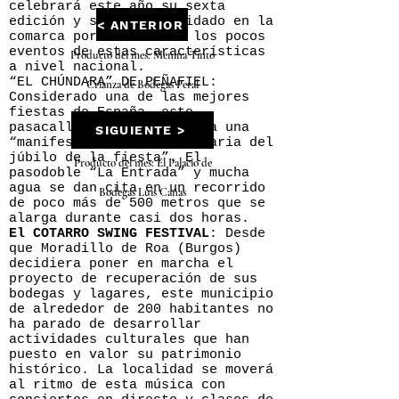
celebrará este año su sexta
edición y se ha consolidado en la
< ANTERIOR
comarca por ser uno de los pocos
eventos de estas características
Producto del mes: Menina Tinto
a nivel nacional.
“EL CHÚNDARA” DE PEÑAFIEL:
Crianza de Bodegas Peral
Considerado una de las mejores
fiestas de España, este
pasacalles se autodenomina una
SIGUIENTE >
“manifestación extraordinaria del
júbilo de la fiesta”. El
Producto del mes: El Palacio de
pasodoble “La Entrada” y mucha
agua se dan cita en un recorrido
Bodegas Luis Cañas
de poco más de 500 metros que se
alarga durante casi dos horas.
El COTARRO SWING FESTIVAL
: Desde
que Moradillo de Roa (Burgos)
decidiera poner en marcha el
proyecto de recuperación de sus
bodegas y lagares, este municipio
de alrededor de 200 habitantes no
ha parado de desarrollar
actividades culturales que han
puesto en valor su patrimonio
histórico. La localidad se moverá
al ritmo de esta música con