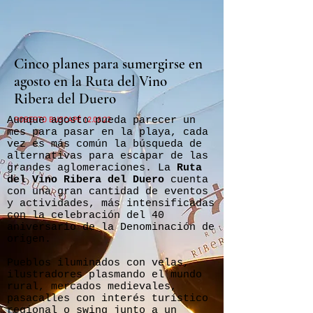
Cinco planes para sumergirse en
agosto en la Ruta del Vino
Ribera del Duero
Aunque agosto pueda parecer un
ROBERTO BUSCAPÉ 12.08.22
mes para pasar en la playa, cada
vez es más común la búsqueda de
alternativas para escapar de las
grandes aglomeraciones. La
Ruta
del Vino Ribera del Duero
cuenta
con una gran cantidad de eventos
y actividades, más intensificadas
con la celebración del 40
aniversario de la Denominación de
origen.
Pueblos iluminados con velas,
ilustradores plasmando el mundo
rural, mercados medievales,
pasacalles con interés turístico
regional o swing junto a un