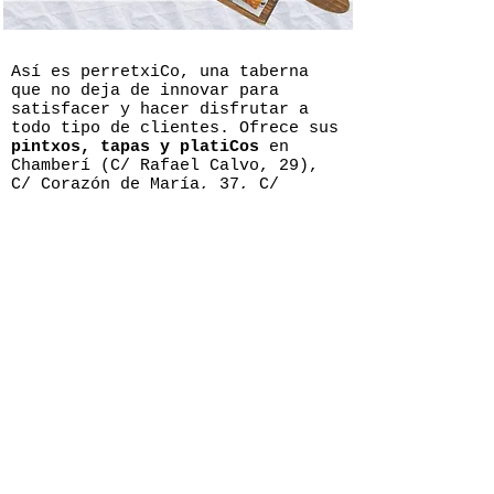
Así es perretxiCo, una taberna
que no deja de innovar para
satisfacer y hacer disfrutar a
todo tipo de clientes. Ofrece sus
pintxos, tapas y platiCos
en
Chamberí (C/ Rafael Calvo, 29),
C/ Corazón de María, 37, C/
Narváez, 40 y en su taberna madre
de Vitoria. También a través de
su
servicio delivery y take away
para disfrutar en casa, en la
oficina, en una celebración, una
cena con amigos, etc., tanto
sus
GASTROSPAIN
pintxos más emblemáticos
,
como
las raciones de su carta
.
Contacto:
redaccion@gastro-spain.com
perretxico.es
SECCIONES
Despensa
Fresquera
Bodega