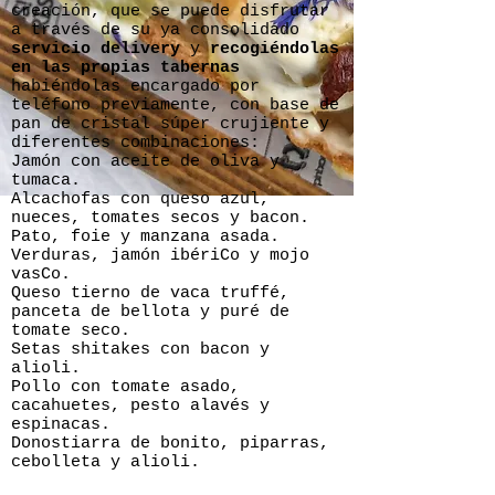
creación, que se puede disfrutar
a través de su ya consolidado
servicio delivery
y
recogiéndolas
en las propias tabernas
habiéndolas encargado por
teléfono previamente, con base de
pan de cristal súper crujiente y
diferentes combinaciones:
Jamón con aceite de oliva y
tumaca.
Alcachofas con queso azul,
nueces, tomates secos y bacon.
Pato, foie y manzana asada.
Verduras, jamón ibériCo y mojo
vasCo.
Queso tierno de vaca truffé,
panceta de bellota y puré de
tomate seco.
Setas shitakes con bacon y
alioli.
Pollo con tomate asado,
cacahuetes, pesto alavés y
espinacas.
Donostiarra de bonito, piparras,
cebolleta y alioli.