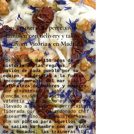
Las Traineras de perretxiCo
también con delivery y take
away, en Vitoria y en Madrid
JULIÁN ACEBES 17.03.21
Por los
más de 150 años de
historia de las regatas
, la
pasión de cada pueblo por su
equipo
, el
desafío a la fuerza
inconmensurable del mar
y la
naturaleza de hombres y mujeres
que atraviesan la bahía de La
Concha en San Sebastián con
valentía y con mucho esfuerzo ha
llevado a la taberna perretxiCo,
liderada por el galardonado chef
Josean Merino, a homenajearlas
con un
pintxo para aquellos que
no sacian su hambre con un pintxo
de 2 bocados: las traineras
. Una