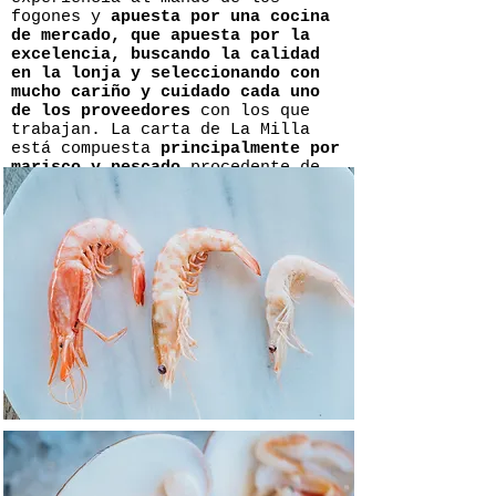
fogones y
apuesta por una cocina
de mercado, que apuesta por la
excelencia, buscando la calidad
en la lonja y seleccionando con
mucho cariño y cuidado cada uno
de los proveedores
con los que
trabajan. La carta de La Milla
está compuesta
principalmente por
marisco y pescado
procedente de
las costas andaluzas, una
selección de la
mejor materia
prima que se adapta siempre a la
temporalidad
, disponibilidad del
producto y a las capturas
diarias: desde boquerones,
sardinas, quisquillas, y
salmonetitos, a lubina, dorada y
bogavante nacional. Pero como
buenos malagueños, en La Milla no
falta un barco para hacer los
espetos más espectaculares de la
zona.