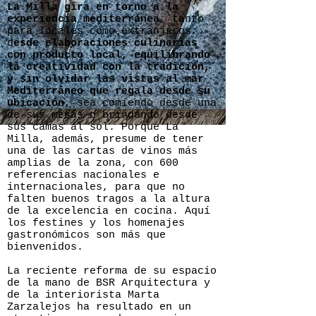
La Milla gira en torno a la
experiencia mediterránea
, tanto
para locales como extranjeros:
d
esde elaboraciones culinarias
con producto local, equilibrando
la creatividad con la tradición,
y sin olvidar las vistas al mar
Mediterráneo que regala desde su
ubicación
, sea comiendo desde una
de sus mesas o brindando desde
sus camas al sol. Porque La
Milla, además, presume de tener
una de las cartas de vinos más
amplias de la zona, con 600
referencias nacionales e
internacionales, para que no
falten buenos tragos a la altura
de la excelencia en cocina. Aquí
los festines y los homenajes
gastronómicos son más que
bienvenidos.
La reciente reforma de su espacio
de la mano de BSR Arquitectura y
de la interiorista Marta
Zarzalejos ha resultado en un