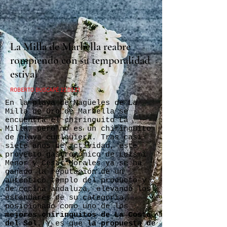
La Milla de Marbella reabre
rompiendo con su temporalidad
estival
ROBERTO BUSCAPÉ 22.03.21
En la playa de Nagüeles de La
Milla de Oro de Marbella se
encuentra el chiringuito La
Milla, pero no es un chiringuito
de playa cualquiera. Tras casi
siete años de actividad, este
proyecto gastronómico de Luismi
Menor y César Morales ya se ha
ganado la reputación de un
auténtico templo del producto y
de cocina andaluza, elevando los
estándares de su categoría,
posicionado como uno de los
mejores chiringuitos de La Costa
del Sol
. Y es que
la propuesta de