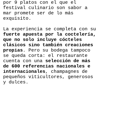
por 9 platos con el que el
festival culinario son sabor a
mar promete ser de lo más
exquisito.
La experiencia se completa con su
fuerte apuesta por la coctelería,
que no solo incluye cócteles
clásicos sino también creaciones
propias
. Pero su bodega tampoco
se queda corta: el restaurante
cuenta con una
selección de más
de 600 referencias nacionales e
internacionales
, champagnes de
pequeños viticultores, generosos
y dulces.
En definitiva, un destino
imprescindible para los amantes
de la gastronomía y la Costa del
Sol que, gracias a la reforma de
2020, ya se puede disfrutar a
cubierto cuando el tiempo no
acompañe, pero el cuerpo pide La
Milla. Y para los días más
soleados y calurosos, sus camas