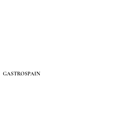
GASTROSPAIN
Contacto:
redaccion@gastro-spain.com
SECCIONES
Despensa
Fresquera
Bodega
Restaurantes & Bares
GastrHogar