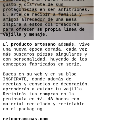
gusto y disfrute de sus
protagonistas en ser anfitriones.
El arte de recibir a familia y
amigos alrededor de una mesa
inspira a estos dos creadores
para
ofrecer su propia línea de
vajilla y menaje
.
El
producto artesano
además, vive
una nueva época dorada, cada vez
más buscamos piezas singulares y
con personalidad, huyendo de los
conceptos fabricados en serie.
Bucea en su web y en su blog
INSPÍRATE, donde además de
recetas y consejos de decoración,
aprenderás a cuidar tu vajilla.
Recibirás tus compras en la
península en +/- 48 horas con
material reciclado y reciclable
en el packaging.
netoceramicas.com