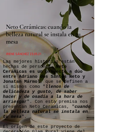
Neto Cerámicas: cuando la
belleza natural se instala en tu
mesa
IRENE SÁNCHEZ 23.05.21
Las mejores historias están
hechas de personas.
Neto
Cerámicas es un proyecto a dúo
entre Adriano dos Santos Neto y
Jonatan Mármol
, que se definen a
sí mismos como "
llenos de
delicadeza y gusto, de saber
hacer y de osadía a la hora de
arriesgar
". Con esta premisa nos
presentan Neto Cerámicas, "
cuando
la belleza natural se instala en
tu mesa
".
El origen de este proyecto de
decoración Glam Rural viene del