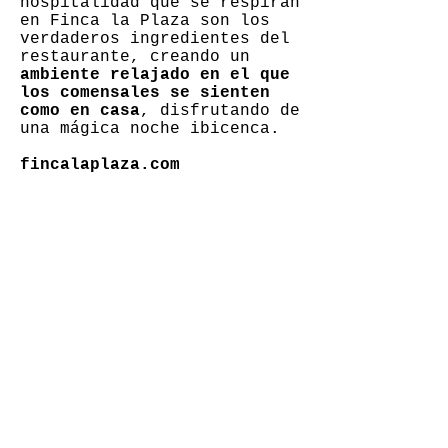
hospitalidad que se respiran
en Finca la Plaza son los
verdaderos ingredientes del
restaurante, creando un
ambiente relajado en el que
los comensales se sienten
como en casa
, disfrutando de
una mágica noche ibicenca.
fincalaplaza.com
< ANTERIOR
Frankfurt's Casa Vallès: los bocadillos