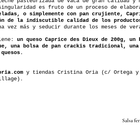
leche pasteurizada de vaca de gran calidad y 
singularidad es fruto de un proceso de elabo
eladas, o simplemente con pan crujiente, Capr
ón de la indiscutible calidad de los producto
a vez más y seducir durante los meses de ver
tiene:
un queso Caprice des Dieux de 200g, un 
ue, una bolsa de pan crackis tradicional, una
 quesos.
oria.com
y tiendas Cristina Oria (c/ Ortega y
illage).
Salsa f