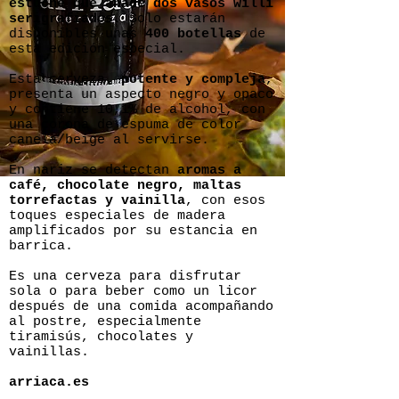
estuche que añade dos vasos willi
serigrafiados
. Solo estarán
disponibles unas
400 botellas
de
esta edición especial.
Esta cerveza,
potente y compleja
,
presenta un aspecto negro y opaco
y contiene 10,1% de alcohol, con
una corona de espuma de color
canela/beige al servirse.
En nariz se detectan
aromas a
café, chocolate negro, maltas
torrefactas y vainilla
, con esos
toques especiales de madera
amplificados por su estancia en
barrica.
Es una cerveza para disfrutar
sola o para beber como un licor
después de una comida acompañando
al postre, especialmente
tiramisús, chocolates y
vainillas.
arriaca.es