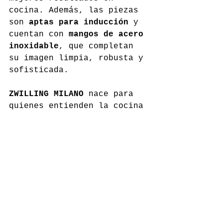
cocina. Además, las piezas 
son 
aptas para inducción
 y 
cuentan con 
mangos de acero 
inoxidable
, que completan 
su imagen limpia, robusta y 
sofisticada.
ZWILLING MILANO
 nace para 
quienes entienden la cocina 
como algo más que una 
rutina. Para quienes 
disfrutan preparando una 
receta, pero también 
eligiendo 
objetos bellos, 
resistentes y pensados para 
durar
.
Una colección que une 