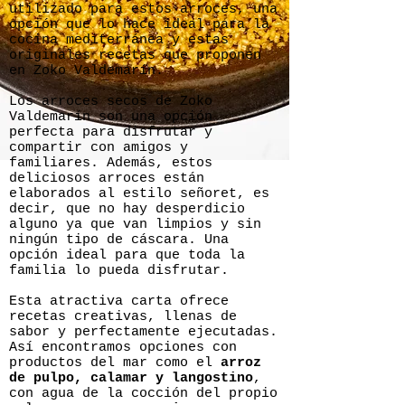
utilizado para estos arroces, una
opción que lo hace ideal para la
cocina mediterránea y estas
originales recetas que proponen
en Zoko Valdemarín.
Los arroces secos de Zoko
Valdemarín son una opción
perfecta para disfrutar y
compartir con amigos y
familiares. Además, estos
deliciosos arroces están
elaborados al estilo señoret, es
decir, que no hay desperdicio
alguno ya que van limpios y sin
ningún tipo de cáscara. Una
opción ideal para que toda la
familia lo pueda disfrutar.
Esta atractiva carta ofrece
recetas creativas, llenas de
sabor y perfectamente ejecutadas.
Así encontramos opciones con
productos del mar como el
arroz
de pulpo, calamar y langostino
,
con agua de la cocción del propio