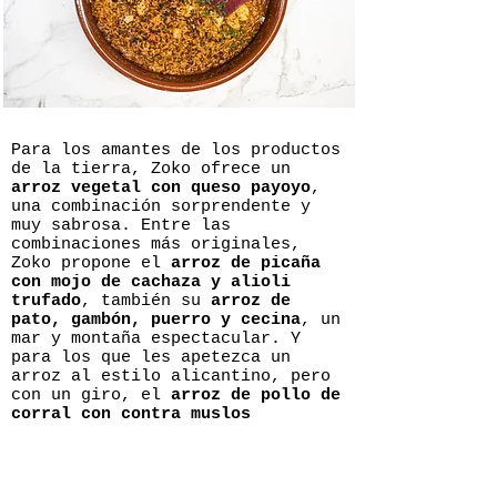
Para los amantes de los productos
de la tierra, Zoko ofrece un
arroz vegetal con queso payoyo
,
una combinación sorprendente y
muy sabrosa. Entre las
combinaciones más originales,
Zoko propone el
arroz de picaña
con mojo de cachaza y alioli
trufado
, también su
arroz de
pato, gambón, puerro y cecina
, un
mar y montaña espectacular. Y
para los que les apetezca un
arroz al estilo alicantino, pero
con un giro, el
arroz de pollo de
corral con contra muslos
deshuesados y alitas en
escabeche, alcachofas y
butifarra
.