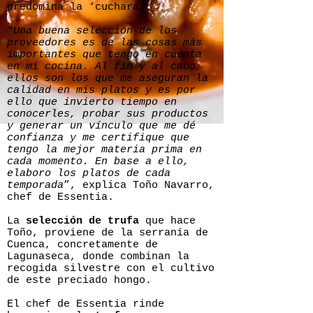
predomina la ‘cuchara’.
“
Una buena selección de los
proveedores es de las cosas más
importantes que tengo en cuenta
en mi cocina. Al fin y al cabo,
ellos son los que me aseguran la
calidad en mis platos y es por
ello que invierto tiempo en
conocerles, probar sus productos
y generar un vínculo que me dé
confianza y me certifique que
tengo la mejor materia prima en
cada momento. En base a ello,
elaboro los platos de cada
temporada
”, explica Toño Navarro,
chef de Essentia.
La
selección de trufa
que hace
Toño, proviene de la serranía de
Cuenca, concretamente de
Lagunaseca, donde combinan la
recogida silvestre con el cultivo
de este preciado hongo.
El chef de Essentia rinde