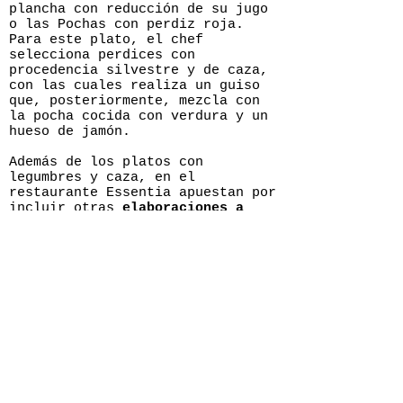
plancha con reducción de su jugo
o las Pochas con perdiz roja.
Para este plato, el chef
selecciona perdices con
procedencia silvestre y de caza,
con las cuales realiza un guiso
que, posteriormente, mezcla con
la pocha cocida con verdura y un
hueso de jamón.
Además de los platos con
legumbres y caza, en el
restaurante Essentia apuestan por
incluir otras
elaboraciones a
base de pescados, moluscos y
crustáceos
, como las Fabas con
almejas, las Verdinas con
centollo o los Garbanzos
pedrosillanos con callos de
bacalao.
Así mismo, y sin dejar a un lado
su consolidada experiencia de
Essentia en la selección y
elaboración de carnes, estas
nuevas propuestas de temporada