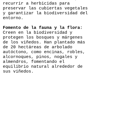
recurrir a herbicidas para
preservar las cubiertas vegetales
y garantizar la biodiversidad del
entorno.
Fomento de la fauna y la flora:
Creen en la biodiversidad y
protegen los bosques y márgenes
de los viñedos. Han plantado más
de 20 hectáreas de arbolado
autóctono, como encinas, robles,
alcornoques, pinos, nogales y
almendros, fomentando el
equilibrio natural alrededor de
sus viñedos.
Reposición de viñedo y
recuperación de variedades
autóctonas en peligro de
extinción.
Además de estas prácticas
ecológicas en el viñedo,
implementan otras acciones para
la sostenibilidad y el cuidado
del medio ambiente, siendo
la