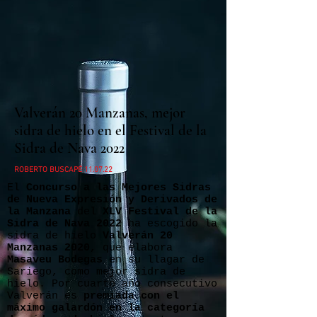
Valverán 20 Manzanas, mejor
sidra de hielo en el Festival de la
Sidra de Nava 2022
ROBERTO BUSCAPÉ 11.07.22
E
l
Concurso a las Mejores Sidras
de Nueva Expresión y Derivados de
la Manzana
del
XLV Festival de la
Sidra de Nava 2022
ha escogido la
sidra de hielo
Valverán 20
Manzanas 2020
, que elabora
Masaveu Bodegas
en su llagar de
Sariego, como mejor sidra de
hielo. Por cuarto año consecutivo
Valverán es
premiada con el
máximo galardón en la categoría