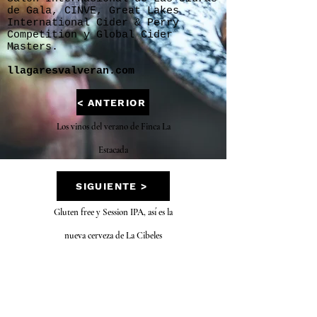
de Gala, CINVE, Great Lakes
International Cider & Perry
Competition y Global Cider
Masters.
llagaresvalveran.com
< ANTERIOR
Los vinos del verano de Finca La
Estacada
SIGUIENTE >
Gluten free y Session IPA, así es la
nueva cerveza de La Cibeles