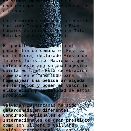
de sidras de hielo
en este
concurso que se realiza con catas
a ciegas.
Los premiados en otras categorías
han sido Trabanco, Sidra Fran,
Lagares Asturianos, Paca y Tola
Bebidas, y Viuda Angelón.
El pueblo de Nava acogió el
pasado fin de semana el Festival
de la Sidra, declarado Fiesta de
Interés Turístico Nacional, que
celebra este año su cuadragésimo
quinta edición. Esta celebración
comenzó en el año 1969 para
homenajear una bebida arraigada
en la región y poner en valor la
elaboración y la calidad
de estos
productos.
Valverán 20 Manzanas ha sido
galardonada en diferentes
Concursos Nacionales e
Internacionales de gran prestigio
como son Gilbert & Gaillard,
Salón Internacional de Las Sidras