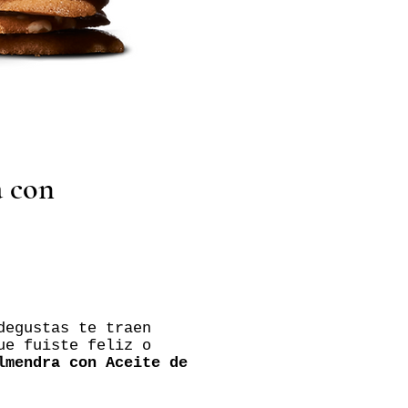
a con
degustas te traen
ue fuiste feliz o
lmendra con Aceite de