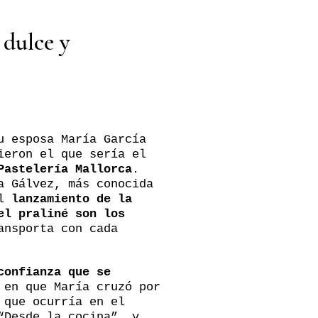
 dulce y
u esposa María García
ieron el que sería el
Pastelería Mallorca
.
a Gálvez, más conocida
el
lanzamiento de la
el praliné son los
ansporta con cada
confianza que se
 en que María cruzó por
 que ocurría en el
“Desde la cocina”, y