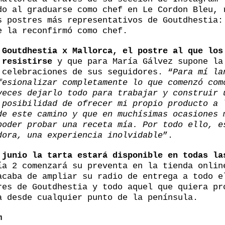
do al graduarse como chef en Le Cordon Bleu, 
s postres más representativos de Goutdhestia:
e la reconfirmó como chef.
z
Goutdhestia x Mallorca, el postre al que los
 resistirse
y que para María Gálvez supone la
 celebraciones de sus seguidores. “
Para mí la
fesionalizar completamente lo que comenzó com
veces dejarlo todo para trabajar y construir 
 posibilidad de ofrecer mi propio producto a 
de este camino y que en muchísimas ocasiones 
poder probar una receta mía. Por todo ello, e
dora, una experiencia inolvidable
”.
 junio la tarta estará disponible en todas la
a 2 comenzará su preventa en la tienda onlin
acaba de ampliar su radio de entrega a todo e
res de Goutdhestia y todo aquel que quiera pr
a desde cualquier punto de la península.
m