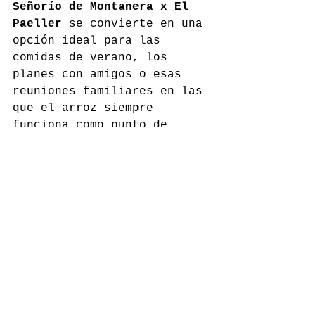
Señorío de Montanera x El 
Paeller
 se convierte en una 
opción ideal para las 
comidas de verano, los 
planes con amigos o esas 
reuniones familiares en las 
que el arroz siempre 
funciona como punto de 
encuentro.
Una receta lista para 
preparar en casa, con el 
sello ibérico de Señorío de 
Montanera
 y el 
saber hacer 
arrocero de El Paeller
. 
Porque este verano, el 
mejor plan puede estar 
alrededor de una paella, 
una buena conversación y 