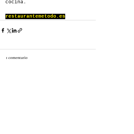
cocina.
restaurantemetodo.es
1 comentario
Escribir un comentario...
Lo más nuevo
Raúl
18 oct 2025
Merece una Estrella Michelin