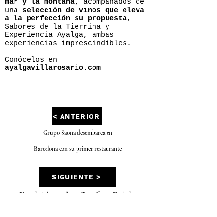
mar y la montaña
, acompañados de
una
selección de vinos que eleva
a la perfección su propuesta
,
Sabores de la Tierrina y
Experiencia Ayalga, ambas
experiencias imprescindibles.
Conócelos en
ayalgavillarosario.com
< ANTERIOR
Grupo Saona desembarca en
Barcelona con su primer restaurante
SIGUIENTE >
Picnic bajo las estrellas en Tenerife con Txoko by
GASTROSPAIN
Martín Berasategui