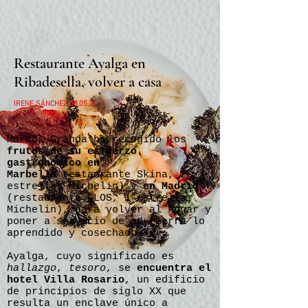
Restaurante Ayalga en
Ribadesella, volver a casa
IRENE SÁNCHEZ 08.05.21
Marcos Granda ha recogido los
frutos de su esfuerzo
gastronómico en
Marbella
restaurante Skina, 2
estrellas Michelin) y
en Madrid
(restaurante CLOS, 1 estrella
Michelin), para volver al hogar y
poner a servicio de su tierra lo
aprendido y cosechado.
Ayalga, cuyo significado es
hallazgo
,
tesoro
, se
encuentra el
hotel Villa Rosario
, un edificio
de principios de siglo XX que
resulta un enclave único a