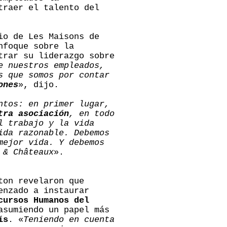
traer el talento del
o de Les Maisons de
nfoque sobre la
trar su liderazgo sobre
e nuestros empleados,
s que somos por contar
ones
», dijo.
ntos: en primer lugar,
tra asociación
, en todo
l trabajo y la vida
ida razonable. Debemos
mejor vida. Y debemos
 & Châteaux
».
ton revelaron que
enzado a instaurar
cursos Humanos del
asumiendo un papel más
ís
. «
Teniendo en cuenta