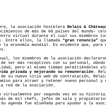
bre, la asociación hostelera
Relais & Château
ecimientos de más de 60 países del mundo– ce
entro virtual durante el cual sus miembros tu
s. Entre ellos, la llamada
“gran renuncia”
que
e la economía mundial. Es evidente que, para 
es.
nual, los miembros de la asociación declararo
 de ser más receptivos con su personal, dándo
lidad, pero al mismo tiempo permitiéndoles a
vida privada y mejorando su remuneración
. Rel
 de su nuevo sitio web de contratación, Relai
omiso para atraer y retener nuevo personal y 
la red de la asociación.
o virtualmente por segunda vez en su historia
más de mil chefs, jefes de sala y propietario
 Su agenda fue diseñada para ayudar a la aso