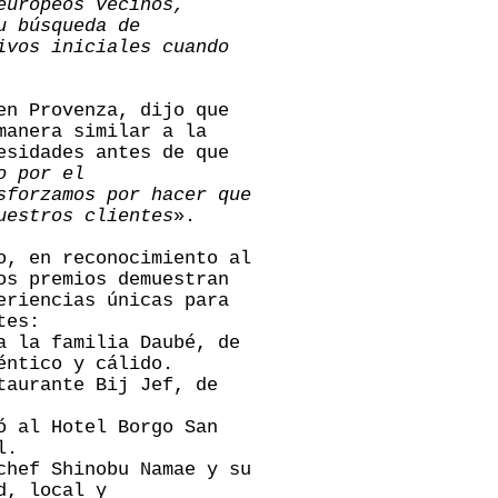
europeos vecinos,
u búsqueda de
ivos iniciales cuando
en Provenza, dijo que
manera similar a la
esidades antes de que
o por el
sforzamos por hacer que
uestros clientes
».
o, en reconocimiento al
os premios demuestran
eriencias únicas para
ntes:
a la familia Daubé, de
éntico y cálido.
taurante Bij Jef, de
ó al Hotel Borgo San
l.
chef Shinobu Namae y su
d, local y