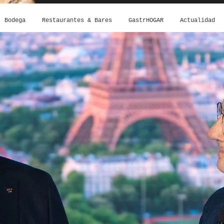
Bodega
Restaurantes & Bares
GastrHOGAR
Actualidad