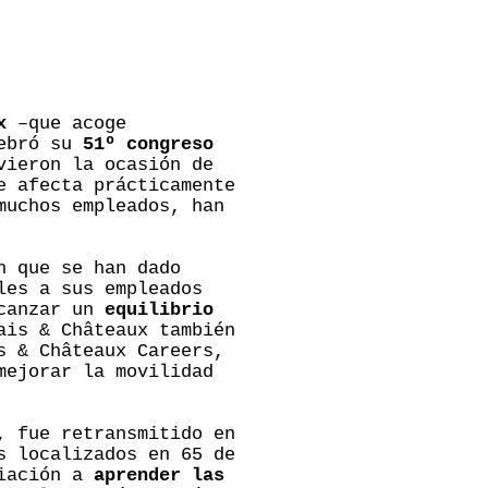
x
–que acoge
lebró su
51º congreso
vieron la ocasión de
 afecta prácticamente
muchos empleados, han
n que se han dado
les a sus empleados
lcanzar un
equilibrio
ais & Châteaux también
s & Châteaux Careers,
mejorar la movilidad
, fue retransmitido en
s localizados en 65 de
ciación a
aprender las