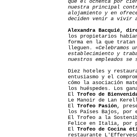
que el ochenta por cie
nuestra principal cont
alojamiento y en ofrec
deciden venir a vivir 
Alexandra Bacquié, dir
los propietarios había
forma en la que tratan
lleguen. «
Celebramos u
establecimiento y trab
nuestros empleados se 
Diez hoteles y restaur
entusiasmo y el compro
cómo la asociación mat
los huéspedes. Los gan
El
Trofeo de Bienvenid
Le Manoir de Lan Kerel
El
Trofeo Pasión
, pres
los Países Bajos, por 
El Trofeo a la Sosteni
Felice en Italia, por 
El
Trofeo de Cocina ét
restaurante L'Efferves