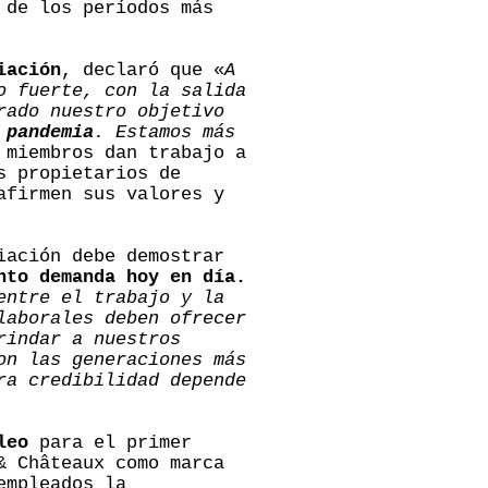
 de los períodos más
iación
, declaró que «
A
o fuerte, con la salida
rado nuestro objetivo
 pandemia
. Estamos más
 miembros dan trabajo a
s propietarios de
afirmen sus valores y
iación debe demostrar
nto demanda hoy en día.
entre el trabajo y la
laborales deben ofrecer
rindar a nuestros
on las generaciones más
ra credibilidad depende
leo
para el primer
& Châteaux como marca
empleados la