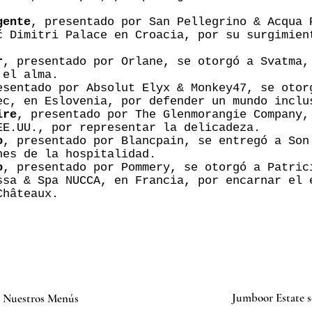
gente
, presentado por San Pellegrino & Acqua 
ć Dimitri Palace en Croacia, por su surgimien
r
, presentado por Orlane, se otorgó a Svatma,
 el alma.
esentado por Absolut Elyx & Monkey47, se otor
ec, en Eslovenia, por defender un mundo inclu
ire
, presentado por The Glenmorangie Company,
EE.UU., por representar la delicadeza.
o
, presentado por Blancpain, se entregó a Son
nes de la hospitalidad.
o
, presentado por Pommery, se otorgó a Patric
ssa & Spa NUCCA, en Francia, por encarnar el 
Châteaux.
Jumboor Estate se
o: Nuestros Menús