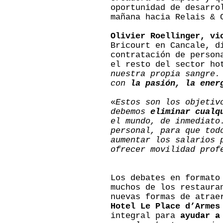
oportunidad de desarro
mañana hacia Relais & 
Olivier Roellinger, vi
Bricourt en Cancale, d
contratación de person
el resto del sector ho
nuestra propia sangre.
con
la pasión, la ener
«
Estos son los objetiv
debemos
eliminar cualq
el mundo, de inmediato
personal, para que tod
aumentar los salarios 
ofrecer movilidad prof
Los debates en formato
muchos de los restaura
nuevas formas de atra
Hotel Le Place d’Armes
integral para
ayudar a