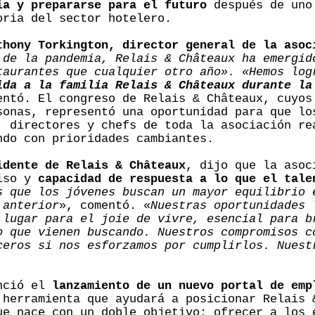
ia y prepararse para el futuro
después de uno
oria del sector hotelero.
thony Torkington, director general de la asoc
 de la pandemia, Relais & Châteaux ha emergid
taurantes que cualquier otro año». «Hemos log
ida a la familia Relais & Châteaux durante la
entó. El congreso de Relais & Châteaux, cuyos
sonas, representó una oportunidad para que lo
, directores y chefs de toda la asociación re
ndo con prioridades cambiantes.
idente de Relais & Châteaux
, dijo que la asoc
miso y
capacidad de respuesta a lo que el tale
s que los jóvenes buscan un mayor equilibrio 
 anterior
», comentó. «
Nuestras oportunidades 
 lugar para el joie de vivre, esencial para b
o que vienen buscando. Nuestros compromisos c
ceros si nos esforzamos por cumplirlos. Nuest
unció el
lanzamiento de un nuevo portal de emp
 herramienta que ayudará a posicionar Relais 
ue nace con un doble objetivo: ofrecer a los 