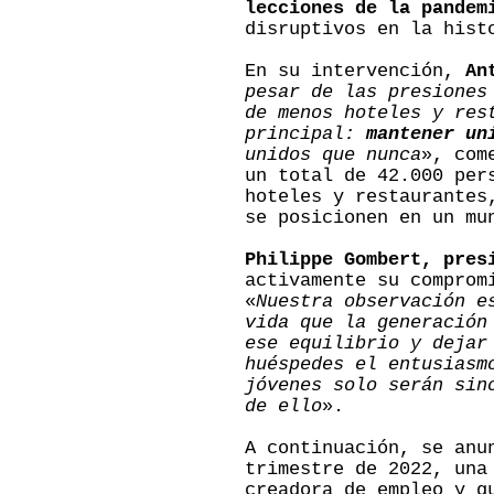
lecciones de la pandem
disruptivos en la hist
En su intervención,
An
pesar de las presiones
de menos hoteles y res
principal:
mantener un
unidos que nunca
», com
un total de 42.000 per
hoteles y restaurantes
se posicionen en un mu
Philippe Gombert, pres
activamente su compro
«
Nuestra observación e
vida que la generación
ese equilibrio y dejar
huéspedes el entusiasm
jóvenes solo serán sin
de ello
».
A continuación, se an
trimestre de 2022, una
creadora de empleo y q