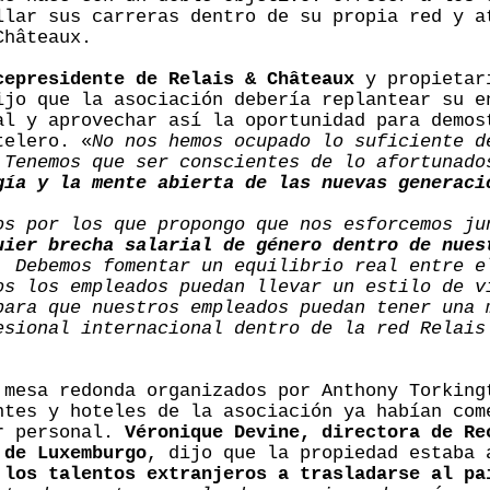
llar sus carreras dentro de su propia red y a
Châteaux.
cepresidente de Relais & Châteaux
y propietari
ijo que la asociación debería replantear su e
al y aprovechar así la oportunidad para demos
telero. «
No nos hemos ocupado lo suficiente d
 Tenemos que ser conscientes de lo afortunado
gía y la mente abierta de las nuevas generaci
os por los que propongo que nos esforcemos ju
uier brecha salarial de género dentro de nues
. Debemos fomentar un equilibrio real entre e
os los empleados puedan llevar un estilo de v
para que nuestros empleados puedan tener una 
esional internacional dentro de la red Relais
 mesa redonda organizados por Anthony Torking
ntes y hoteles de la asociación ya habían com
er personal.
Véronique Devine, directora de Re
 de Luxemburgo
, dijo que la propiedad estaba 
 los talentos extranjeros a trasladarse al pa