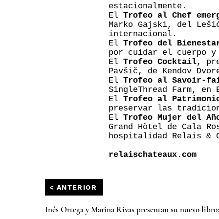
estacionalmente.
El
Trofeo al Chef emer
Marko Gajski, del Leši
internacional.
El
Trofeo del Bienesta
por cuidar el cuerpo y
El
Trofeo Cocktail
, pr
Pavšič, de Kendov Dvor
El
Trofeo al Savoir-fa
SingleThread Farm, en 
El
Trofeo al Patrimoni
preservar las tradicio
El
Trofeo Mujer del Añ
Grand Hôtel de Cala Ro
hospitalidad Relais & 
relaischateaux.com
< ANTERIOR
Inés Ortega y Marina Rivas presentan su nuevo libr