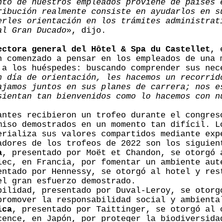
nto de nuestros empleados proviene de países 
ribución realmente consiste en ayudarlos en s
erles orientación en los trámites administrat
al Gran Ducado
», dijo.
ectora general del Hôtel & Spa du Castellet
, 
n comenzado a pensar en los empleados de una 
 a los huéspedes: buscando comprender sus nec
n día de orientación, les hacemos un recorrid
ajamos juntos en sus planes de carrera; nos e
sientan tan bienvenidos como lo hacemos con n
antes recibieron un trofeo durante el congres
miso demostrados en un momento tan difícil. L
erializa sus valores compartidos mediante exp
adores de los trofeos de 2022 son los siguie
a
, presentado por Moët et Chandon, se otorgó 
lec, en Francia, por fomentar un ambiente aut
entado por Hennessy, se otorgó al hotel y res
el gran esfuerzo demostrado.
bilidad, presentado por Duval-Leroy, se otorg
promover la responsabilidad social y ambienta
ica
, presentado por Taittinger, se otorgó al 
cence, en Japón, por proteger la biodiversida