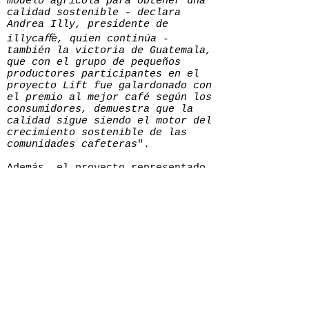
modelo agrícola para obtener una
calidad sostenible - declara
Andrea Illy, presidente de
illycaﬀè, quien continúa -
también la victoria de Guatemala,
que con el grupo de pequeños
productores participantes en el
proyecto Lift fue galardonado con
el premio al mejor café según los
consumidores, demuestra que la
calidad sigue siendo el motor del
crecimiento sostenible de las
comunidades cafeteras
".
Además, el proyecto representado
por Alfonso Urbina Perlata,
Lift
Olopita de Guatemala, se alzó con
el “Coffee Lovers Choice”.
El
premio es concedido por un jurado
formado por consumidores que han
realizado catas a ciegas en una
selección de locales illy
< ANTERIOR
repartidos por todo el mundo.
GASTROSPAIN
Relais & Châteaux premia la
illy.com
Contacto:
redaccion@gastro-spain.com
excelencia en su congreso anual