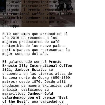
El jurado independiente de
expertos internacionales ha
otorgado el
Premio Ernesto Illy
International Coffee 2021 al café
sostenible Jumboor Estate
(India), representado por B.M.
Nachappa.
Este certamen que arrancó en el
año 2016 se reconoce a los
mejores productores de café
sostenible de los nueve países
participantes que representan la
mejor cosecha del año.
El galardonado con el
Premio
Ernesto Illy International Coffee
2021, Jamboor Estate
, se
encuentra en las tierras altas de
la zona norte de Coorg
(950-1000
metros) desde 1870. Desde allí
producen de manera exclusiva café
arábica, destacando su
maravilloso
Jumboor Gold
galardonado con el premio “Best
of the Best”:
una variedad de