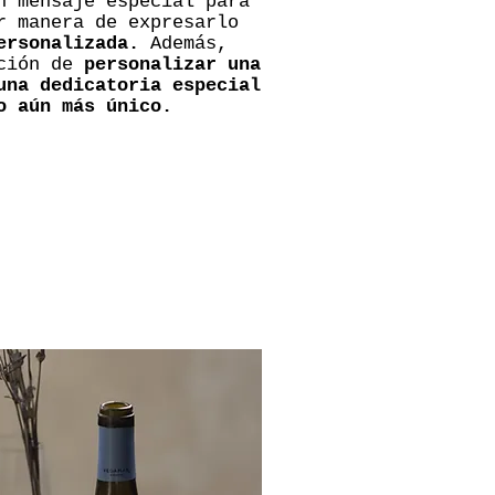
n mensaje especial para
r manera de expresarlo
ersonalizada.
Además,
pción de
personalizar una
una dedicatoria especial
o aún más único.