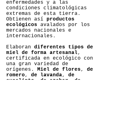
enfermedades y a las
condiciones climatológicas
extremas de esta tierra.
Obtienen así
productos
ecológicos
avalados por los
mercados nacionales e
internacionales.
Elaboran
diferentes tipos de
miel de forma artesanal
,
certificada en ecológico con
una gran variedad de
orígenes.
Miel de flores
,
de
romero
,
de lavanda
,
de
eucalipto
,
de azahar
,
de
tomillo
y
de brezo
,
dependiendo de la floración
de cada época del año. Cada
una con sus matices propios
y definidos.
Regalar miel es regalar
salud y felicidad
, y para
que estas Navidades
encuentres el regalo