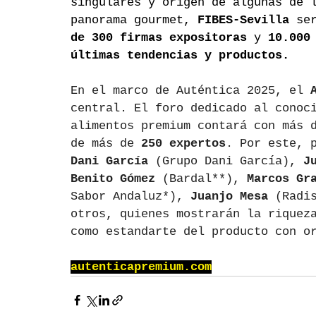
singulares y origen de algunas de 
panorama gourmet, 
FIBES-Sevilla
 se
de
300 firmas expositoras
 y 
10.000
últimas tendencias y productos.
En el marco de Auténtica 2025, el 
central. El foro dedicado al conoc
alimentos premium contará con más 
de más de 
250 expertos
. Por este, 
Dani García
 (Grupo Dani García), 
J
Benito Gómez
 (Bardal**), 
Marcos Gr
Sabor Andaluz*), 
Juanjo Mesa
 (Radi
otros, quienes mostrarán la riquez
como estandarte del producto con o
autenticapremium.com