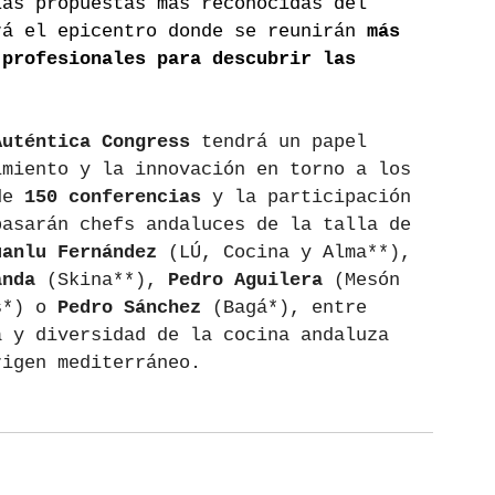
las propuestas más reconocidas del 
rá el epicentro donde se reunirán 
más 
 profesionales para descubrir las 
Auténtica Congress 
tendrá un papel 
imiento y la innovación en torno a los 
de 
150 conferencias
 y la participación 
pasarán chefs andaluces de la talla de 
uanlu Fernández 
(LÚ, Cocina y Alma**), 
anda
 (Skina**), 
Pedro Aguilera 
(Mesón 
s*) o 
Pedro Sánchez
 (Bagá*), entre 
a y diversidad de la cocina andaluza 
rigen mediterráneo.