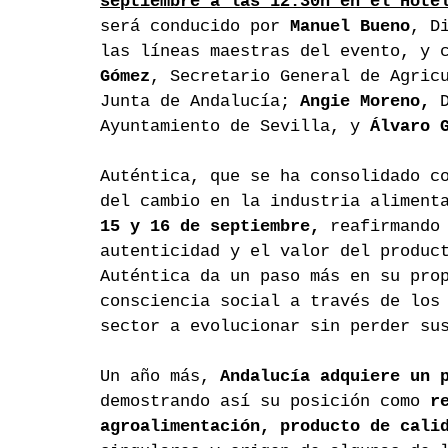
septiembre a las 12:30h en el Hote
será conducido por 
Manuel Bueno
, D
las líneas maestras del evento, y 
Gómez
, Secretario General de Agric
Junta de Andalucía; 
Angie Moreno, 
Ayuntamiento de Sevilla, y 
Álvaro 
Auténtica, que se ha consolidado c
del cambio en la industria aliment
15 y 16 de septiembre,
 reafirmando
autenticidad y el valor del produc
Auténtica da un paso más en su pro
consciencia social a través de los
sector a evolucionar sin perder su
Un año más, 
Andalucía adquiere un 
demostrando así su posición como 
r
agroalimentación, producto de cali