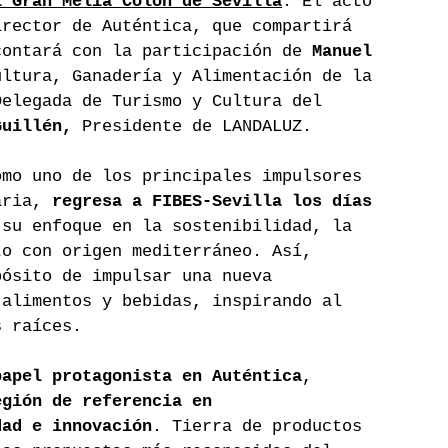
l Gran Meliá Colón de Sevilla
. El acto 
irector de Auténtica, que compartirá 
contará con la participación de 
Manuel 
ultura, Ganadería y Alimentación de la 
Delegada de Turismo y Cultura del 
Guillén, 
Presidente de LANDALUZ.
omo uno de los principales impulsores 
aria, 
regresa a
FIBES-Sevilla los días 
 su enfoque en la sostenibilidad, la 
to con origen mediterráneo. Así, 
pósito de impulsar una nueva 
 alimentos y bebidas, inspirando al 
s raíces.
papel protagonista en Auténtica
, 
egión de referencia en 
dad e innovación
. Tierra de productos 