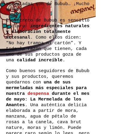
mermeladas son de Bubub… ¡Mucho
mejor!
El secreto de Bubub es sencillo
y claro:
ingredientes naturales
y elaboración totalmente
artesanal
. Como ellos dicen:
“No hay trampa ni cartón”. Y
toda la razón que tienen, cada
uno de sus productos goza de
una
calidad increíble
.
Como buenos seguidores de Bubub
y sus productos, queremos
quedarnos con
una de sus
mermeladas más especiales para
nuestra
despensa
durante el mes
de mayo: La Mermelada de los
Amantes
. Una auténtica delicia
elaborada a partir de mora,
manzana, agua de pétalo de
rosas a la canela, cava brut
nature, moras y limón. Puede
parece raro según lo lees, pero