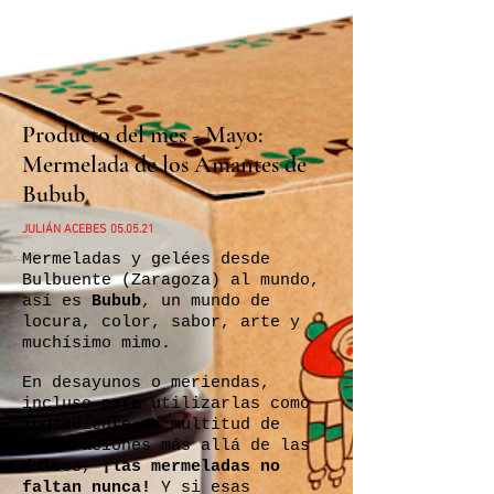
Producto del mes - Mayo:
Mermelada de los Amantes de
Bubub
JULIÁN ACEBES 05.05.21
Mermeladas y gelées desde
Bulbuente (Zaragoza) al mundo,
así es
Bubub
, un mundo de
locura, color, sabor, arte y
muchísimo mimo.
En desayunos o meriendas,
incluso para utilizarlas como
ingrediente en multitud de
elaboraciones más allá de las
dulces,
¡las mermeladas no
faltan nunca!
Y si esas