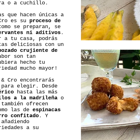
ra o a cuchillo.
as que hacen únicas a
 Cro es su
proceso de
como se preparan, se
ervantes ni aditivos
.
r a tu casa, podrás
tas deliciosas con un
bozado crujiente de
abor son tan
ubiera hecho tu
riedad mucho mayor!
 & Cro encontrarás
 para elegir. Desde
érico
hasta las más
llos a la madrileña
o
 también ofrecen
omo las de
espinacas
rro confitado
. Y
 añadiendo
riedades a su