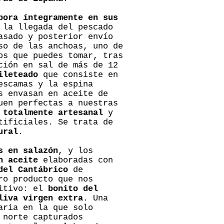
bora íntegramente en sus
 la llegada del pescado
asado y posterior envío
so de las anchoas, uno de
os que puedes tomar, tras
ción en sal de más de 12
ileteado
que consiste en
escamas y la espina
s envasan en aceite de
uen perfectas a nuestras
 totalmente artesanal
y
tificiales. Se trata de
ural
.
s en salazón
, y los
n aceite
elaboradas con
del Cantábrico
de
ro producto que nos
ritivo: el
bonito del
liva virgen extra
. Una
aria en la que solo
 norte capturados