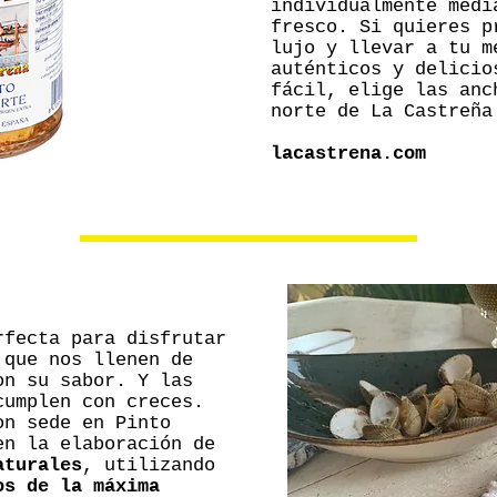
individualmente medi
fresco. Si quieres p
lujo y llevar a tu m
auténticos y delicio
fácil, elige las anc
norte de La Castreña
lacastrena.com
rfecta para disfrutar
 que nos llenen de
on su sabor. Y las
umplen con creces.
on sede en Pinto
en la elaboración de
aturales
, utilizando
os de la máxima