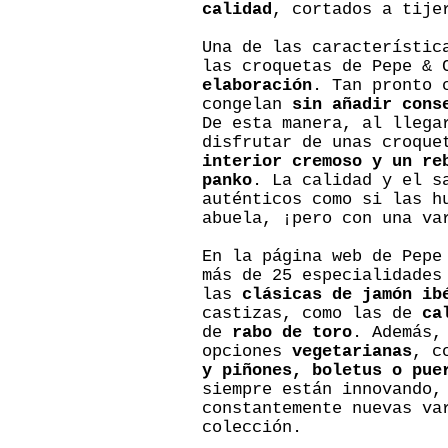
calidad
, cortados a tije
Una de las característic
las croquetas de Pepe &
elaboración
. Tan pronto 
congelan
sin añadir cons
De esta manera, al llega
disfrutar de unas croque
interior cremoso y un re
panko
. La calidad y el s
auténticos como si las h
abuela, ¡pero con una va
En la página web de Pepe
más de 25 especialidades
las
clásicas de jamón ib
castizas, como las de
ca
de
rabo de toro
. Además,
opciones
vegetarianas
, c
y piñones, boletus o pue
siempre están innovando,
constantemente nuevas va
colección.