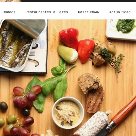
Bodega
Restaurantes & Bares
GastrHOGAR
Actualidad