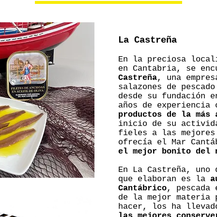
La Castreña
En la preciosa local
en Cantabria, se enc
Castreña
, una empres
salazones de pescado
desde su fundación e
años de experiencia 
productos de la más 
inicio de su activid
fieles a las mejores
ofrecía el Mar Cant
el mejor bonito del 
En La Castreña, uno 
que elaboran es la
a
Cantábrico
, pescada 
de la mejor materia 
hacer, los ha lleva
las mejores conserve