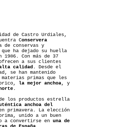
idad de Castro Urdiales,
uentra C
onservera
a de conservas y
 que ha dejado su huella
n 1986. Con más de 37
ofrecen a sus clientes
alta calidad
. Desde el
ad, se han mantenido
 materias primas que les
ábrico,
la mejor anchoa
, y
norte
.
de los productos estrella
uténtica anchoa del
en primavera. La elección
prima, unido a un buen
do a convertirse en
una de
ras de España
.