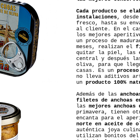
Cada producto se ela
instalaciones
, desde
fresco, hasta su env
al cliente. En el ca
los mejores aperitiv
un proceso de madura
meses, realizan el
f
quitar la piel, las 
central y después la
oliva, para que lleg
casas. Es un
proceso
no lleva aditivos ar
un
producto 100% nat
Además de las
anchoa
filetes de anchoas e
las
mejores anchoas 
primavera, tienen ot
encanta para el ape
norte en aceite de o
auténtica joya culin
utilizan bonitos del