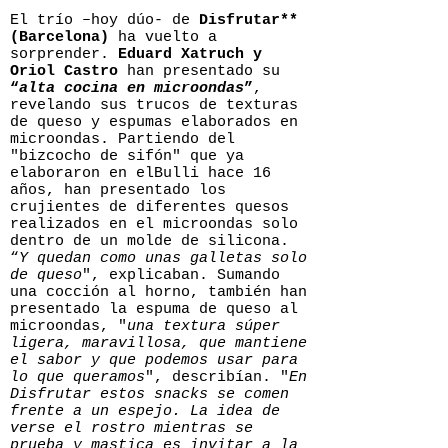
El trío –hoy dúo- de
Disfrutar**
(Barcelona)
ha vuelto a
sorprender.
Eduard Xatruch y
Oriol Castro
han presentado su
“
alta cocina en microondas
”
,
revelando sus trucos de texturas
de queso y espumas elaborados en
microondas. Partiendo del
"bizcocho de sifón" que ya
elaboraron en elBulli hace 16
años, han presentado los
crujientes de diferentes quesos
realizados en el microondas solo
dentro de un molde de silicona.
“
Y quedan como unas galletas solo
de queso
", explicaban. Sumando
una cocción al horno, también han
presentado la espuma de queso al
microondas, "
una textura súper
ligera, maravillosa, que mantiene
el sabor y que podemos usar para
lo que queramos
", describían. "
En
Disfrutar estos snacks se comen
frente a un espejo. La idea de
verse el rostro mientras se
prueba y mastica es invitar a la