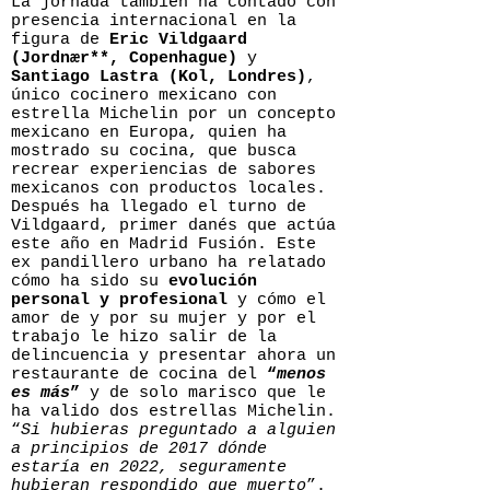
La jornada también ha contado con
presencia internacional en la
figura de
Eric Vildgaard
(Jordnær**, Copenhague)
y
Santiago Lastra (Kol, Londres)
,
único cocinero mexicano con
estrella Michelin por un concepto
mexicano en Europa, quien ha
mostrado su cocina, que busca
recrear experiencias de sabores
mexicanos con productos locales.
Después ha llegado el turno de
Vildgaard, primer danés que actúa
este año en Madrid Fusión. Este
ex pandillero urbano ha relatado
cómo ha sido su
evolución
personal y profesional
y cómo el
amor de y por su mujer y por el
trabajo le hizo salir de la
delincuencia y presentar ahora un
restaurante de cocina del
“
menos
es más
”
y de solo marisco que le
ha valido dos estrellas Michelin.
“
Si hubieras preguntado a alguien
a principios de 2017 dónde
estaría en 2022, seguramente
hubieran respondido que muerto
”.