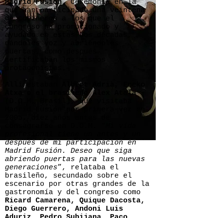
Madrid Fusión
. Ceremonia en la
que han participado una veintena
de cocineros a los que el
congreso ha promocionado y
ayudado en estas dos décadas,
dándoles voz y abriéndoles
puertas, como después
certificaban los mismos
protagonistas.
Allí estaban
Albert Adrià, Eneko
Atxa o el brasileño Álex Atala
(D.O.M, Brasil), que visitaba
Madrid Fusión por primera vez en
2005, diez años antes de
consagrarse en D.O.M. “
Mi vida
profesional tiene un antes y un
después de mi participación en
Madrid Fusión. Deseo que siga
abriendo puertas para las nuevas
generaciones
”, relataba el
brasileño, secundado sobre el
escenario por otras grandes de la
gastronomía y del congreso como
Ricard Camarena, Quique Dacosta,
Diego Guerrero, Andoni Luis
Aduriz, Pedro Subijana, Paco