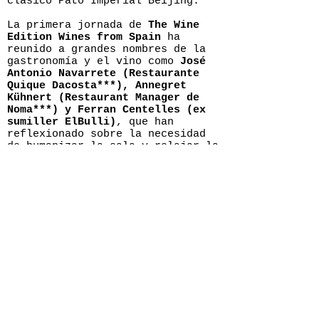
clásico Pato Imperial Beijing.
La primera jornada de
The Wine
Edition Wines from Spain
ha
reunido a grandes nombres de la
gastronomía y el vino como
José
Antonio Navarrete (Restaurante
Quique Dacosta***), Annegret
Kühnert (Restaurant Manager de
Noma***) y Ferran Centelles (ex
sumiller ElBulli)
, que han
reflexionado sobre la necesidad
de humanizar la sala y relajar la
comunicación entre el sumiller.
Han participado también
Fernando
Mora MW, Pedro Balllesteros MW,
Peter Sisseck y Mohamed
Benabdallah, sumiller de Asador
Extebarri
, que ha presentado a la
hora del almuerzo diferentes
opciones de maridaje para platos
de carne de la mano de Discarlux
y Joselito en el primer Vinomio
del congreso.
Este lunes también ha vivido la
inauguración de
Madrid Fusión