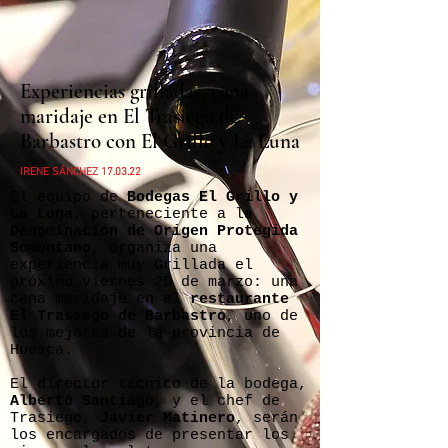
Experiencias grilladas, cena
maridaje en El Trasiego de
Barbastro con El Grillo y La Luna
IRENE SÁNCHEZ 17.03.22
El equipo de
Bodegas El Grillo y
La Luna
, perteneciente a la
Denominación de Origen Protegida
Somontano
, organiza una
experiencia muy Grillada el
próximo viernes 25 de marzo: una
cena maridaje en el
restaurante
El Trasiego de Barbastro
, uno de
los mejores de la provincia de
Huesca.
El director técnico de la bodega,
Alberto Santiago
, y el chef de
Trasiego,
Javier Matinero
, serán
los encargados de presentar los