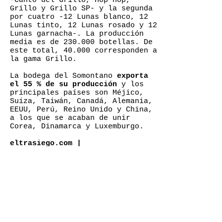
-Canto del Grillo, Hop Hop,
Grillo y Grillo SP- y la segunda
por cuatro -12 Lunas blanco, 12
Lunas tinto, 12 Lunas rosado y 12
Lunas garnacha-. La producción
media es de 230.000 botellas. De
este total, 40.000 corresponden a
la gama Grillo.
La bodega del Somontano
exporta
el 55 % de su producción
y los
principales países son Méjico,
Suiza, Taiwán, Canadá, Alemania,
EEUU, Perú, Reino Unido y China,
a los que se acaban de unir
Corea, Dinamarca y Luxemburgo.
eltrasiego.com
|
elgrilloylaluna.com
< ANTERIOR
Mujeres al poder: la directiva femenina de cuatro de los
mejores hoteles