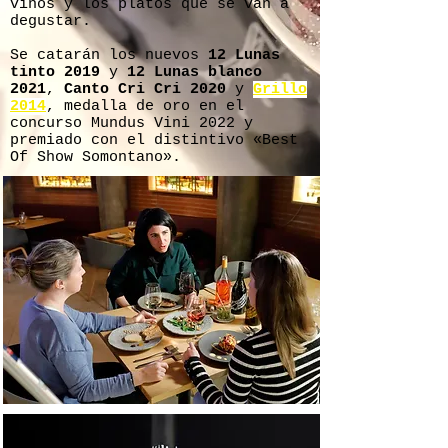
vinos y los platos que se van a
degustar.
Se catarán los nuevos
12 Lunas
tinto 2019
y
12 Lunas blanco
2021
,
Canto Cri Cri 2020
y
Grillo
2014
, medalla de oro en el
concurso Mundus Vini 2022 y
premiado con el distintivo «Best
Of Show Somontano».