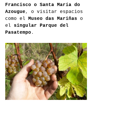
Francisco o Santa María do 
Azougue
, o visitar espacios 
como el 
Museo das Mariñas
 o 
el 
singular Parque del 
Pasatempo
.
A lo largo del año, eventos 
como la 
Muestra de Vinos
 y 
Productos de As Mariñas
 en 