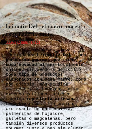
Leimotiv Deli, el nuevo concepto
de panadería online
JULIÁN ACEBES 18.11.21
Tan solo seis meses lleva
funcionando
Leitmotiv Deli, una
panadería gourmet que tiene
como novedad el ser totalmente
online
, sirviendo a domicilio
todo tipo de productos
elaborados con masa madre
, como
por ejemplo, más de diez
variedades de hogazas. En su
extenso catálogo, ofrecen
también
repostería artesanal
como bizcochos, florentinas,
croissants de mantequilla,
palmeritas de hojaldre,
galletas o magdalenas, pero
también diversos productos
gourmet junto a pan sin gluten,