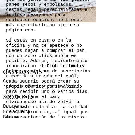
panes secos y embolsados,
cestas regalo personalizadas e
incluso desayunos para
cualquier ocasión, no tienes
más que echarle un ojo a su
página web.
Si estás en casa o en la
oficina y no te apetece o no
puedes bajar a comprar el pan,
con un solo click ahora es
posible. Además, recientemente
inauguraron el
Club Leitmotiv
GASTROSPAIN
Deli
, un sistema de suscripción
a medida a través del cuál,
Contacto:
cada usuario podrá crear su
redaccion@gastro-spain.com
propio carrito personalizado
para recibir uno o varios días
SECCIONES
de la semana el pan,
olvidándose así de volver a
Despensa
comprarlo cada día. La calidad
Fresquera
de cada producto, al igual que
Bodega
la presentación de los mismos,
Restaurantes & Bares
es sencillamente espectacular y
poco convencional, lo que
GastrHogar
sumado a un servicio óptimo, ha
Actualidad