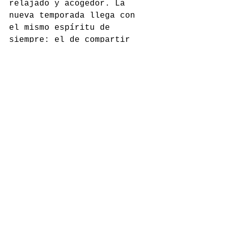
relajado y acogedor. La 
nueva temporada llega con 
el mismo espíritu de 
siempre: el de compartir 
buenos momentos alrededor 
de una mesa en la que la 
tradición y la excelencia 
van de la mano.
laspalmerasrestaurante.es
Comentarios
Escribir un comentario...