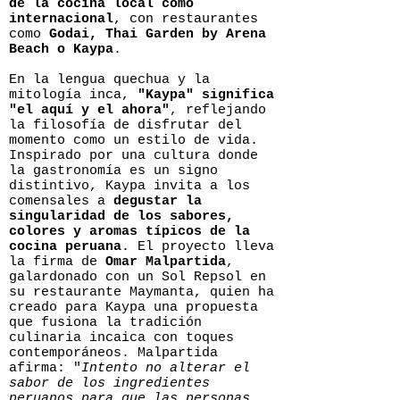
de la cocina local como
internacional
, con restaurantes
como
Godai, Thai Garden by Arena
Beach o Kaypa
.
En la lengua quechua y la
mitología inca,
"Kaypa" significa
"el aquí y el ahora"
, reflejando
la filosofía de disfrutar del
momento como un estilo de vida.
Inspirado por una cultura donde
la gastronomía es un signo
distintivo, Kaypa invita a los
comensales a
degustar la
singularidad de los sabores,
colores y aromas típicos de la
cocina peruana
. El proyecto lleva
la firma de
Omar Malpartida
,
galardonado con un Sol Repsol en
su restaurante Maymanta, quien ha
creado para Kaypa una propuesta
que fusiona la tradición
culinaria incaica con toques
contemporáneos. Malpartida
afirma: "
Intento no alterar el
sabor de los ingredientes
peruanos para que las personas