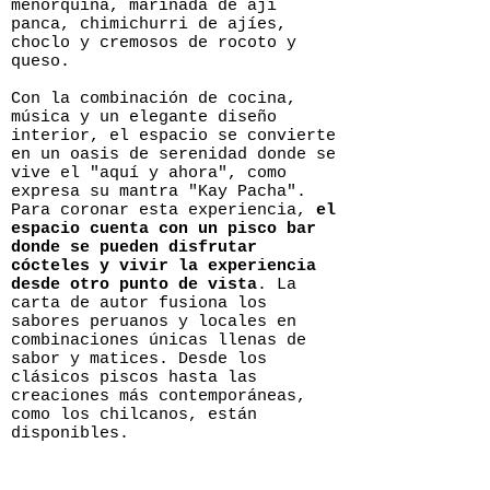
menorquina, marinada de ají
panca, chimichurri de ajíes,
choclo y cremosos de rocoto y
queso.
Con la combinación de cocina,
música y un elegante diseño
interior, el espacio se convierte
en un oasis de serenidad donde se
vive el "aquí y ahora", como
expresa su mantra "Kay Pacha".
Para coronar esta experiencia,
el
espacio cuenta con un pisco bar
donde se pueden disfrutar
cócteles y vivir la experiencia
desde otro punto de vista
. La
carta de autor fusiona los
sabores peruanos y locales en
combinaciones únicas llenas de
sabor y matices. Desde los
clásicos piscos hasta las
creaciones más contemporáneas,
como los chilcanos, están
disponibles.
La tradición, el estilo audaz y
los sabores únicos y