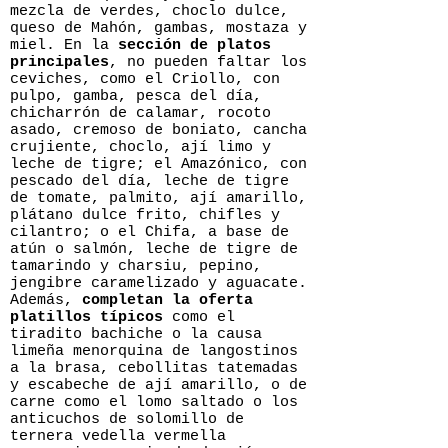
mezcla de verdes, choclo dulce,
queso de Mahón, gambas, mostaza y
miel. En la
sección de platos
principales
, no pueden faltar los
ceviches, como el Criollo, con
pulpo, gamba, pesca del día,
chicharrón de calamar, rocoto
asado, cremoso de boniato, cancha
crujiente, choclo, ají limo y
leche de tigre; el Amazónico, con
pescado del día, leche de tigre
de tomate, palmito, ají amarillo,
plátano dulce frito, chifles y
cilantro; o el Chifa, a base de
atún o salmón, leche de tigre de
tamarindo y charsiu, pepino,
jengibre caramelizado y aguacate.
Además,
completan la oferta
platillos típicos
como el
tiradito bachiche o la causa
limeña menorquina de langostinos
a la brasa, cebollitas tatemadas
y escabeche de ají amarillo, o de
carne como el lomo saltado o los
anticuchos de solomillo de
ternera vedella vermella