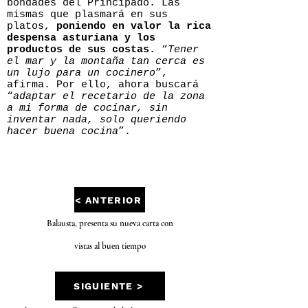
bondades del Principado. Las
mismas que plasmará en sus
platos,
poniendo en valor la rica
despensa asturiana y los
productos de sus costas
. “
Tener
el mar y la montaña tan cerca es
un lujo para un cocinero
”,
afirma. Por ello, ahora buscará
“
adaptar el recetario de la zona
a mi forma de cocinar, sin
inventar nada, solo queriendo
hacer buena cocina
”.
< ANTERIOR
Balausta, presenta su nueva carta con
vistas al buen tiempo
SIGUIENTE >