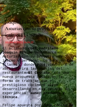
Joaquín Felipe desembarca en
Asturias con su proyecto más
íntimo: El Castañu
JULIÁN ACEBES 06.04.22
El aclamado
chef madrileño
Joaquín Felipe
desembarca en
Asturias con su proyecto más
íntimo y personal. Lo hace en
Cué
(Llanes), donde este viernes 8 de
abril abrirá las puertas del
restaurante
El Castañu
, con una
nueva propuesta basada en la
forma de trabajar que el
prestigioso cocinero viene
desarrollando en sus décadas de
experiencia:
aunar producto y
técnica
.
Felipe apuesta por “
una cocina de