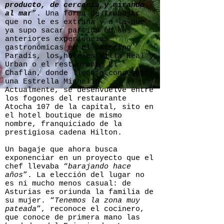
producto, de cercanía y mirando
al mar
”. Una forma de trabajar
que no le es extraña y a la que
ya supo sacar partido en sus
anteriores experiencias
gastronómicas en el catering
Paradís, los hoteles Villa Real y
Urban o el restaurante El
Chaflán, donde llegó a conseguir
una Estrella Michelín.
Actualmente, se desenvuelve entre
los fogones del restaurante
Atocha 107 de la capital, sito en
el hotel boutique de mismo
nombre, franquiciado de la
prestigiosa cadena Hilton.
Un bagaje que ahora busca
exponenciar en un proyecto que el
chef llevaba “
barajando hace
años
”. La elección del lugar no
es ni mucho menos casual: de
Asturias es oriunda la familia de
su mujer. “
Tenemos la zona muy
pateada
”, reconoce el cocinero,
que conoce de primera mano las