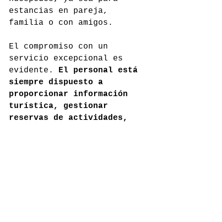
estancias en pareja, 
familia o con amigos.
El compromiso con un 
servicio excepcional es 
evidente. 
El personal está 
siempre dispuesto a 
proporcionar información 
turística, gestionar 
reservas de actividades, 
visitas a bodegas, catas, 
rutas y restaurantes
, 
asegurando que cada 
estancia sea memorable y 
que los visitantes puedan 
disfrutar al máximo de sus 
vacaciones en La Rioja.