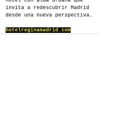
hotel con alma urbana que 
invita a redescubrir Madrid 
desde una nueva perspectiva.
hotelreginamadrid.com
Comentarios
Escribir un comentario...
GASTROSPAIN
Contacto:
redaccion@gastro-spain.com