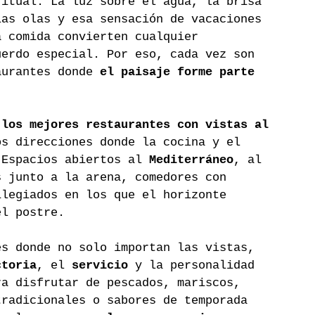
ritual. La luz sobre el agua, la brisa 
las olas y esa sensación de vacaciones 
a comida convierten cualquier 
uerdo especial. Por eso, cada vez son 
aurantes donde 
el paisaje forme parte 
 los mejores restaurantes con vistas al 
os direcciones donde la cocina y el 
 Espacios abiertos al 
Mediterráneo
, al 
s junto a la arena, comedores con 
ilegiados en los que el horizonte 
el postre.
es donde no solo importan las vistas, 
ctoria
, el 
servicio
 y la personalidad 
ra disfrutar de pescados, mariscos, 
tradicionales o sabores de temporada 