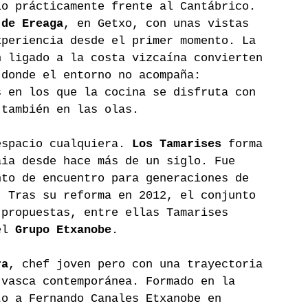
lo prácticamente frente al Cantábrico. 
 de Ereaga
, en Getxo, con unas vistas 
xperiencia desde el primer momento. La 
n ligado a la costa vizcaína convierten 
 donde el entorno no acompaña: 
s en los que la cocina se disfruta con 
 también en las olas.
espacio cualquiera. 
Los Tamarises
 forma 
aia desde hace más de un siglo. Fue 
nto de encuentro para generaciones de 
. Tras su reforma en 2012, el conjunto 
 propuestas, entre ellas Tamarises 
el 
Grupo Etxanobe
.
ra
, chef joven pero con una trayectoria 
 vasca contemporánea. Formado en la 
to a Fernando Canales Etxanobe en 