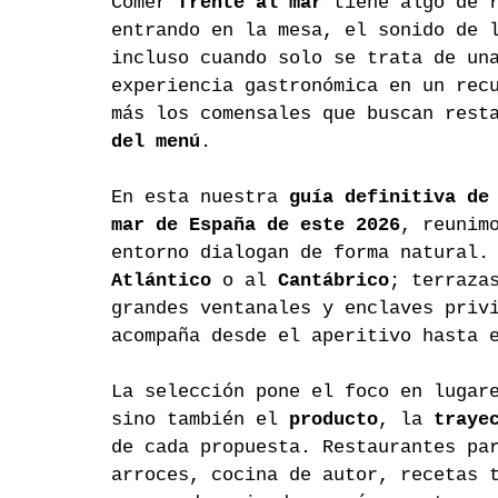
Comer 
frente al mar
 tiene algo de 
entrando en la mesa, el sonido de 
incluso cuando solo se trata de un
experiencia gastronómica en un rec
más los comensales que buscan rest
del menú
.
En esta nuestra 
guía definitiva de
mar de España de este 2026
, reunim
entorno dialogan de forma natural.
Atlántico
 o al 
Cantábrico
; terraza
grandes ventanales y enclaves priv
acompaña desde el aperitivo hasta 
La selección pone el foco en lugar
sino también el 
producto
, la 
traye
de cada propuesta. Restaurantes pa
arroces, cocina de autor, recetas 