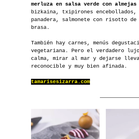
merluza en salsa verde con almejas
bizkaina, txipirones encebollados,
panadera, salmonete con risotto de
brasa.
También hay carnes, menús degustac
vegetariana. Pero el verdadero luj
calma, mirar al mar y dejarse llev
reconocible y muy bien afinada.
tamarisesizarra.com