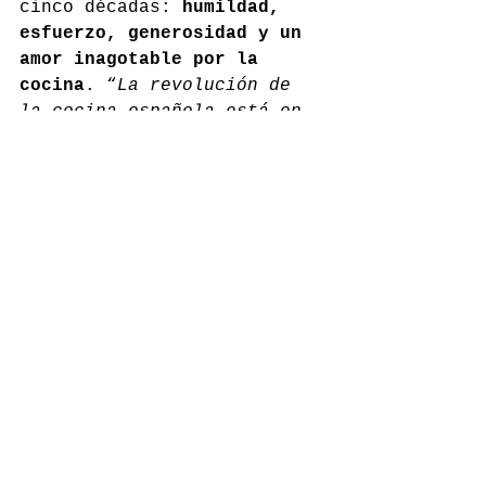
cinco décadas: 
humildad, 
esfuerzo, generosidad y un 
amor inagotable por la 
cocina
. “
La revolución de 
la cocina española está en 
la unidad
”, reflexionaba el 
chef, visiblemente 
emocionado.
Este histórico homenaje, 
nacido de la colaboración 
entre Puente Romano 
Marbella y el Grupo Dani 
García, quedará en la 
memoria de la gastronomía 
española como un g
esto 
colectivo de gratitud hacia 
un maestro irrepetible
. 
Según palabras del propio 