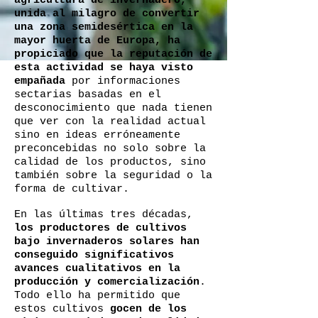
agricultura de invernadero,
unida al milagro de convertir
una zona semidesértica en la
mayor huerta de Europa, ha
propiciado que la reputación de
esta actividad se haya visto
empañada
por informaciones
sectarias basadas en el
desconocimiento que nada tienen
que ver con la realidad actual
sino en ideas erróneamente
preconcebidas no solo sobre la
calidad de los productos, sino
también sobre la seguridad o la
forma de cultivar.
En las últimas tres décadas,
los productores de cultivos
bajo invernaderos solares han
conseguido significativos
avances cualitativos en la
producción y comercialización
.
Todo ello ha permitido que
estos cultivos
gocen de los