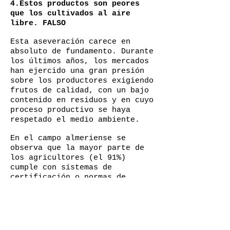
4.Estos productos son peores
que los cultivados al aire
libre. FALSO
Esta aseveración carece en
absoluto de fundamento. Durante
los últimos años, los mercados
han ejercido una gran presión
sobre los productores exigiendo
frutos de calidad, con un bajo
contenido en residuos y en cuyo
proceso productivo se haya
respetado el medio ambiente.
En el campo almeriense se
observa que la mayor parte de
los agricultores (el 91%)
cumple con sistemas de
certificación o normas de
buenas prácticas agrícolas que
aportan una garantía y
protección del consumidor
acorde a sus demandas, tanto en
términos de calidad, como de