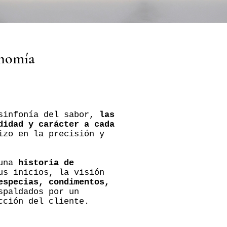
onomía
 sinfonía del sabor,
las
didad y carácter a cada
izo en la precisión y
 una
historia de
us inicios, la visión
especias, condimentos,
spaldados por un
cción del cliente.