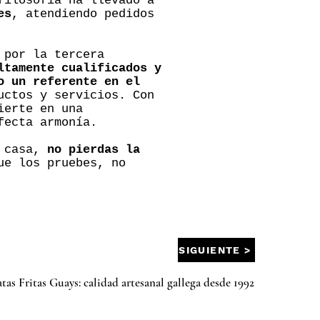
filosofía ha llevado a
es
, atendiendo pedidos
 por la tercera
ltamente cualificados y
o un referente en el
uctos y servicios. Con
ierte en una
fecta armonía.
n casa,
no pierdas la
ue los pruebes, no
SIGUIENTE >
atas Fritas Guays: calidad artesanal gallega desde 1992