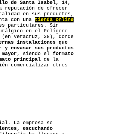
llo de Santa Isabel, 14
,
a reputación de ofrecer
calidad en sus productos,
enta con una
tienda online
es particulares. Sin
urálgico en el Polígono
 (en Veracruz, 38), donde
ernas instalaciones que
r y envasar sus productos
 mayor
, siendo el
formato
mato principal
de la
ién comercializan otros
ial. La empresa se
ientes, escuchando