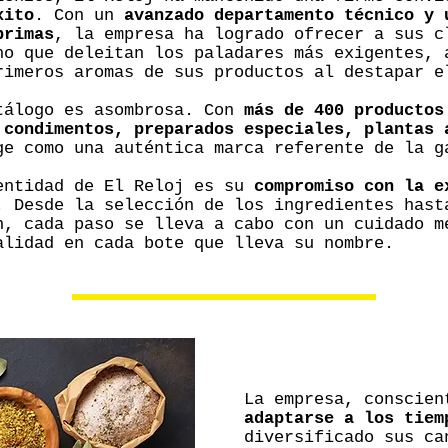
xito
. Con un
avanzado departamento técnico y 
primas
, la empresa ha logrado ofrecer a sus c
no que deleitan los paladares más exigentes, 
rimeros aromas de sus productos al destapar e
tálogo es asombrosa. Con
más de 400 productos
 condimentos, preparados especiales, plantas 
ge como una auténtica marca referente de la g
entidad de El Reloj es su
compromiso con la e
. Desde la selección de los ingredientes hast
n, cada paso se lleva a cabo con un cuidado m
alidad en cada bote que lleva su nombre.
La empresa, conscien
adaptarse a los tiem
diversificado sus ca