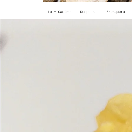
Lo + Gastro
Despensa
Fresquera