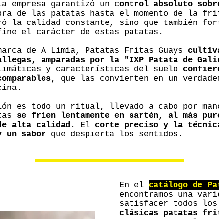
la empresa garantizó un c
ontrol absoluto sobr
bra de las patatas hasta el momento de la fri
ró la calidad constante, sino que también for
fine el carácter de estas patatas.
marca de A Limia, Patatas Fritas Guays
cultiv
allegas, amparadas por la "IXP Patata de Gali
limáticas y características del suelo
confier
comparables
, que las convierten en un verdade
cina.
ión es todo un ritual, llevado a cabo por man
atas
se fríen lentamente en sartén, al más pur
de alta calidad
. El
corte preciso y la técnic
y un sabor
que despierta los sentidos.
En el
catálogo de Pa
encontramos una vari
satisfacer todos los
clásicas patatas fri