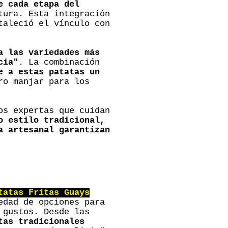
e cada etapa del
tura. Esta integración
taleció el vínculo con
a las variedades más
cia"
. La combinación
e a estas patatas un
ro manjar para los
os expertas que cuidan
o estilo tradicional,
a artesanal garantizan
tatas Fritas Guays
edad de opciones para
 gustos. Desde las
tas tradicionales