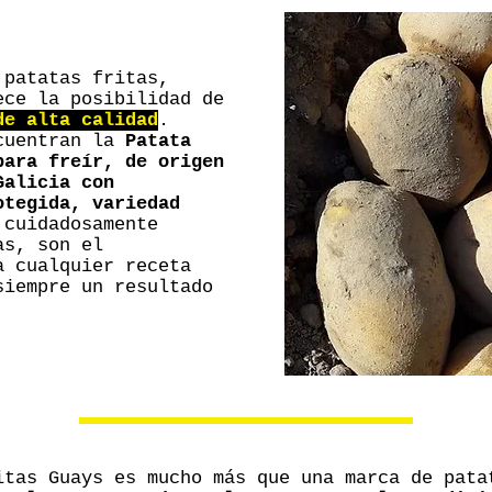
 patatas fritas,
ece la posibilidad de
de alta calidad
.
ncuentran la
Patata
para freír, de origen
Galicia con
otegida, variedad
 cuidadosamente
as, son el
a cualquier receta
siempre un resultado
itas Guays es mucho más que una marca de pata