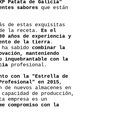
XP Patata de Galicia"
entes sabores
que están
ás de estas exquisitas
 de la receta.
Es el
30 años de experiencia y
ento de la tierra
.
s ha sabido
combinar la
ovación, manteniendo
o inquebrantable con la
cia
profesional.
nto con la "Estrella de
Profesional" en 2015
,
n de nuevos almacenes en
 capacidad de producción,
ta empresa es un
me compromiso con la