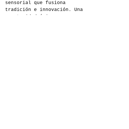
sensorial que fusiona 
tradición e innovación. Una 
oportunidad única para 
descubrir una gastronomía 
de altura en un enclave 
incomparable.
restaurant-esfum.com
Comentarios
Escribir un comentario...