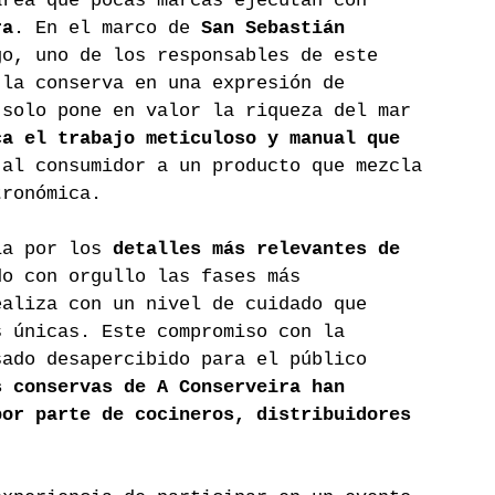
area que pocas marcas ejecutan con 
ra
. En el marco de 
San Sebastián 
go, uno de los responsables de este 
 la conserva en una expresión de 
 solo pone en valor la riqueza del mar 
ca el trabajo meticuloso y manual que 
 al consumidor a un producto que mezcla 
tronómica.
ía por los 
detalles más relevantes de 
do con orgullo las fases más 
ealiza con un nivel de cuidado que 
s únicas. Este compromiso con la 
sado desapercibido para el público 
s conservas de A Conserveira han 
por parte de cocineros, distribuidores 