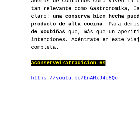
Además de contarnos cómo viven la 
tan relevante como Gastronomika, I
claro: 
una conserva bien hecha pue
producto de alta cocina
. Para demo
de xoubiñas
 que, más que un aperit
intenciones. Adéntrate en este via
completa.
aconserveiratradicion.es
https://youtu.be/EnAMxJ4c5Qg