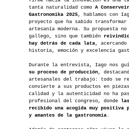
firme hacia la innovación es una t
tanta naturalidad como 
A Conservei
Gastronomika 2025
, hablamos con Ia
proyecto que ha sabido transformar
artesanía moderna. Su propuesta no
gallego, sino que también 
reivindi
hay detrás de cada lata
, acercando
historia, emoción y excelencia gas
Durante la entrevista, Iago nos gu
su proceso de producción
, destacan
artesanales del trabajo: todo se r
convierte a sus productos en pieza
calidad y la autenticidad no ha pa
profesional del congreso, donde 
la
recibido una acogida muy positiva 
y amantes de la gastronomía
.