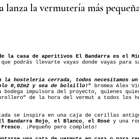
a lanza la vermutería más pequeña
de la casa de aperitivos El Bandarra es el Mi
que podrás llevarte vayas donde vayas para s
n la hostelería cerrada, todos necesitamos un
olo 0,02m2 y sea de bolsillo!
”
bromea Alex Vi
a bodega impulsora del proyecto, quienes quie
nrollero” de la hora del vermut a todos los h
tada se inspira en una caja de cerillas antig
El Bandarra Rojo
,
el Blanco
,
el Rosé
y una ron
 Fresco
. ¡Pequeño pero completo!
ontarse una cata de vermuts en casa o para re