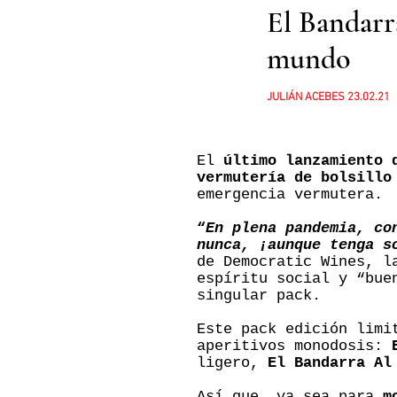
El Bandarr
mundo
JULIÁN ACEBES 23.02.21
El
último lanzamiento 
vermutería de bolsillo
emergencia vermutera.
“
En plena pandemia, co
nunca, ¡aunque tenga s
de Democratic Wines, l
espíritu social y “bue
singular pack.
Este pack edición limi
aperitivos monodosis:
ligero,
El Bandarra Al
Así que, ya sea para
m