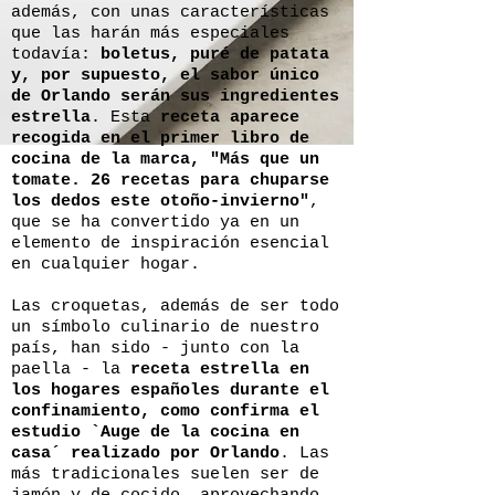
además, con unas características
que las harán más especiales
todavía:
boletus, puré de patata
y, por supuesto, el sabor único
de Orlando serán sus ingredientes
estrella
. Esta
receta aparece
recogida en el primer libro de
cocina de la marca, "Más que un
tomate. 26 recetas para chuparse
los dedos este otoño-invierno"
,
que se ha convertido ya en un
elemento de inspiración esencial
en cualquier hogar.
Las croquetas, además de ser todo
un símbolo culinario de nuestro
país, han sido - junto con la
paella - la
receta estrella en
los hogares españoles durante el
confinamiento, como confirma el
estudio `Auge de la cocina en
casa´ realizado por Orlando
. Las
más tradicionales suelen ser de