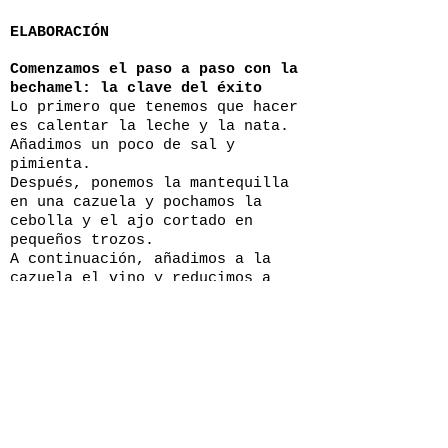
ELABORACIÓN
Comenzamos el paso a paso con la
bechamel: la clave del éxito
Lo primero que tenemos que hacer
es calentar la leche y la nata.
Añadimos un poco de sal y
pimienta.
Después, ponemos la mantequilla
en una cazuela y pochamos la
cebolla y el ajo cortado en
pequeños trozos.
A continuación, añadimos a la
cazuela el vino y reducimos a
fuego medio.
Posteriormente, añadimos la
harina y cocemos durante unos 10
minutos a fuego medio. Vamos
incorporando poco a poco la leche
y la nata hasta tener una masa
fina y homogénea, sin dejar de
remover. Cuando esté lista la