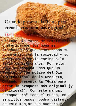
Orlando presenta la "Guía para
crear la croqueta más original"
SILVIA GARCÍA 11.01.21
Orlando, la marca de tomate frito
preferida por los hogares
españoles, sigue demostrando su
compromiso con la sociedad y su
experiencia en la cocina a lo
largo de estos años. Por ello,
bajo su
campaña "Más Que Un
Tomate" y con motivo del Día
Internacional de la Croqueta,
Orlando presenta la "Guía para
crear la croqueta más original (y
deliciosa)"
. Con este manual
"croquetero" todo el mundo, en 8
sencillos pasos, podrá disfrutar
de este manjar tan nuestro y,