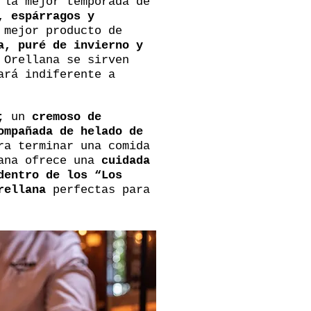
 la mejor temporada de
, espárragos y
 mejor producto de
a, puré de invierno y
 Orellana se sirven
ará indiferente a
; un
cremoso de
ompañada de helado de
ra terminar una comida
lana ofrece una
cuidada
dentro de los “Los
rellana
perfectas para