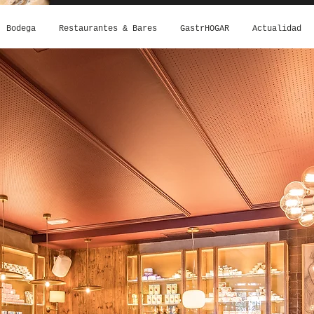
Bodega
Restaurantes & Bares
GastrHOGAR
Actualidad