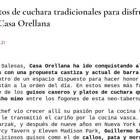
tos de cuchara tradicionales para disfr
 Casa Orellana
.21
s Salesas,
Casa Orellana ha ido conquistando a
s con una propuesta castiza y actual de barra
ntro de un espacio dispuesto para hacer honor
stán a la orden del día. En estos meses más f
te de los
guisos caseros y platos de cuchara q
cho mimo
entre los fogones de esta neo-tabern
chef vio crecer allí su pasión por la cocina 
 le transmitió el cariño por la cocina vasca.
Arzak, y después de nueve años en Nueva York 
rcy Tavern y Eleven Madison Park,
Guillermo S
liciosos guisos como el de
callos, pata y mor