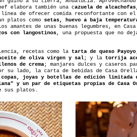
un guiño a su tierra, Andalucía. Aprovechando
hef elabora también una c
azuela de alcachofas
 línea de ofrecer comida reconfortante con el
ran platos como
setas, huevo a baja temperatur
los amantes de unas buenas legumbres, en Casa
zos con langostinos
, una propuesta que no dej
iencia, recetas como la
tarta de queso Payoyo
aceite de oliva virgen y sal
; y la
torrija ac
llenos de crema
; manjares dulces y caseros pa
or su lado, la carta de bebidas de Casa Orel
 copas, joyas y botellas de edición limitada 
lana” y un par de etiquetas propias de Casa O
e sus platos.