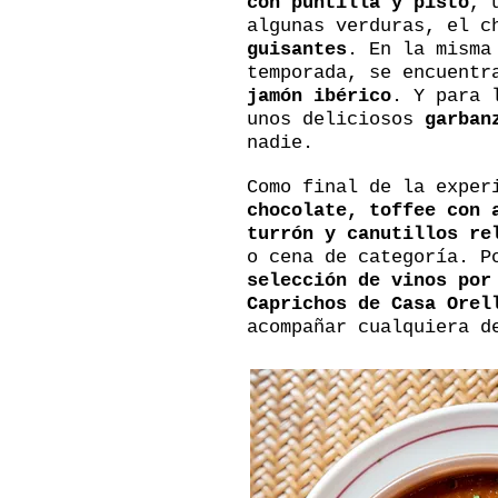
con puntilla y pisto
, 
algunas verduras, el c
guisantes
. En la misma
temporada, se encuent
jamón ibérico
. Y para 
unos deliciosos
garban
nadie.
Como final de la exper
chocolate, toffee con 
turrón y canutillos re
o cena de categoría. P
selección de vinos por
Caprichos de Casa Orel
acompañar cualquiera d