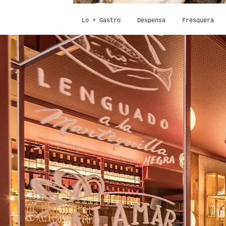
Lo + Gastro
Despensa
Fresquera